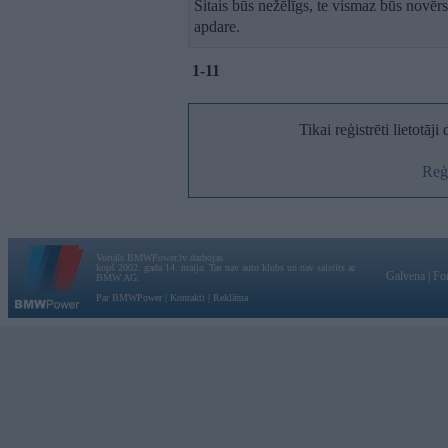
Šitais būs nežēlīgs, te vismaz būs novēr
apdare.
1-11
Tikai reģistrēti lietotāj
Reģi
Vortāls BMWPower.lv darbojas
kopš 2002. gada 14. maija. Tas nav auto klubs un nav saistīts ar
Galvena
|
Fo
BMW AG.
Par BMWPower
|
Kontakti
|
Reklāma