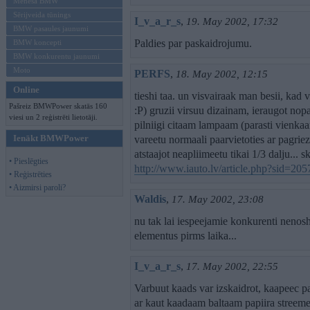
Mēneša BMW
Sērijveida tūnings
I_v_a_r_s
,
19. May 2002, 17:32
BMW pasaules jaunumi
Paldies par paskaidrojumu.
BMW koncepti
BMW konkurentu jaunumi
Moto
PERFS
,
18. May 2002, 12:15
Online
tieshi taa. un visvairaak man besii, kad v
Pašreiz BMWPower skatās 160
:P) gruzii virsuu dizainam, ieraugot nopa
viesi un 2 reģistrēti lietotāji.
pilniigi citaam lampaam (parasti vienkaars
Ienākt BMWPower
vareetu normaali paarvietoties ar pagriez
atstaajot neapliimeetu tikai 1/3 dalju... 
• Pieslēgties
http://www.iauto.lv/article.php?sid=2057
• Reģistrēties
• Aizmirsi paroli?
Waldis
,
17. May 2002, 23:08
nu tak lai iespeejamie konkurenti nenos
elementus pirms laika...
I_v_a_r_s
,
17. May 2002, 22:55
Varbuut kaads var izskaidrot, kaapeec para
ar kaut kaadaam baltaam papiira streem