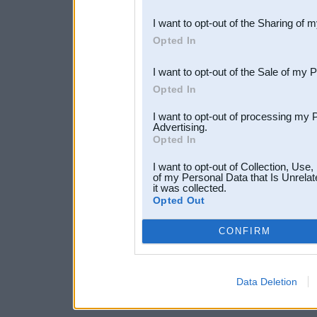
also be disclosed by us to 
I want to opt-out of the Sharing of 
Downstream Participants
th
Opted In
third parties.
I want to opt-out of the Sale of my 
Opted In
I want to opt-out of processing my 
Advertising.
Opted In
I want to opt-out of Collection, Use
of my Personal Data that Is Unrelat
it was collected.
Opted Out
CONFIRM
Data Deletion