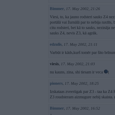
Bimmer
,
17. May 2002, 21:26
Viesi, to, ka jauno rodsteri sauks Z4 ne
portālā vai žurnālā par to nebija raxtīts, 
citu rodsteri, bet kā to sauks, nezināja ne
sauks Z4, nevis Z3, kā agrāk.
edzulis
,
17. May 2002, 21:11
Varbūt ir kāds,kurš tomēr par šito brīnu
viesis
,
17. May 2002, 21:03
nu kauns, zina, shi tiesam ir veca
(
pioners
,
17. May 2002, 18:25
Izskataas zveeriigak par Z3 - taa ka Z
Z3 roudsteram aizmugure nebij skaista. 
Bimmer
,
17. May 2002, 16:52