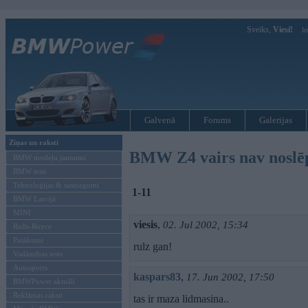
Sveiks,
Viesi!
Ie
Galvenā
Forums
Galerijas
Ziņas un raksti
BMW Z4 vairs nav nosl
BMW modeļu jaunumi
BMW testi
Tehnoloģijas & sasniegumi
1-11
BMW Latvijā
MINI
viesis
,
02. Jul 2002, 15:34
Rolls-Royce
Pasākumi
rulz gan!
Vadāmības tests
Autosports
kaspars83
,
17. Jun 2002, 17:50
BMWPower aktuāli
Reklāmas raksti
tas ir maza lidmasina..