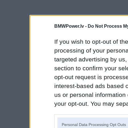
BMWPower.lv -
Do Not Process My
If you wish to opt-out of the
processing of your personal
targeted advertising by us
section to confirm your sel
opt-out request is proces
interest-based ads based o
us or personal information d
your opt-out. You may separ
disclosure of your personal
IAB’s list of downstream pa
Personal Data Processing Opt Outs