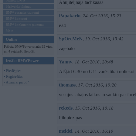
Mēneša BMW
Ahujiteljnaja tachkaaaa
Sērijveida tūnings
BMW pasaules jaunumi
Papakarlo
,
24. Oct 2016, 15:23
BMW koncepti
BMW konkurentu jaunumi
e34
Moto
SpOrcMeN
,
19. Oct 2016, 13:42
Online
Pašreiz BMWPower skatās 95 viesi
zajebalo
un 4 reģistrēti lietotāji.
Ienākt BMWPower
Yanny
,
18. Oct 2016, 20:48
• Pieslēgties
Atšķirt G30 no G11 varēs tikai noliekot 
• Reģistrēties
• Aizmirsi paroli?
thomass
,
17. Oct 2016, 19:20
vecajos labajos laikos to sauktu par face
rekeds
,
15. Oct 2016, 10:18
Pilnpieziņas
meidei
,
14. Oct 2016, 16:19