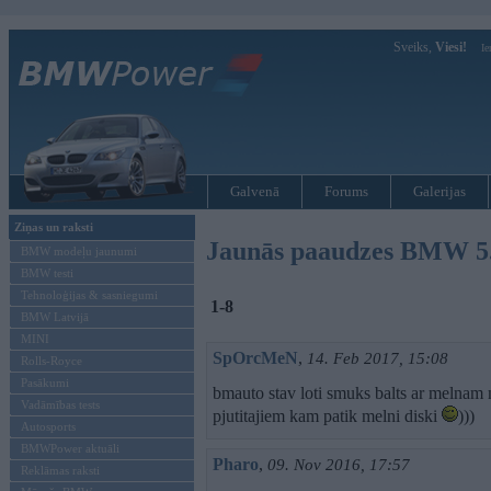
Sveiks,
Viesi!
Ie
Galvenā
Forums
Galerijas
Ziņas un raksti
Jaunās paaudzes BMW 5. 
BMW modeļu jaunumi
BMW testi
Tehnoloģijas & sasniegumi
1-8
BMW Latvijā
MINI
SpOrcMeN
,
14. Feb 2017, 15:08
Rolls-Royce
Pasākumi
bmauto stav loti smuks balts ar melnam 
Vadāmības tests
pjutitajiem kam patik melni diski
)))
Autosports
BMWPower aktuāli
Pharo
,
09. Nov 2016, 17:57
Reklāmas raksti