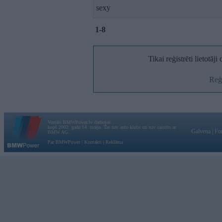
sexy
1-8
Tikai reģistrēti lietotāj
Reģi
Vortāls BMWPower.lv darbojas
kopš 2002. gada 14. maija. Tas nav auto klubs un nav saistīts ar
Galvena
|
Fo
BMW AG.
Par BMWPower
|
Kontakti
|
Reklāma