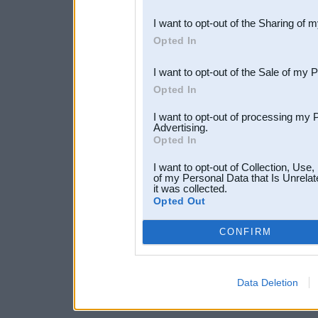
also be disclosed by us to 
I want to opt-out of the Sharing of 
Downstream Participants
th
Opted In
third parties.
I want to opt-out of the Sale of my 
Opted In
I want to opt-out of processing my 
Advertising.
Opted In
I want to opt-out of Collection, Use
of my Personal Data that Is Unrelat
it was collected.
Opted Out
CONFIRM
Data Deletion