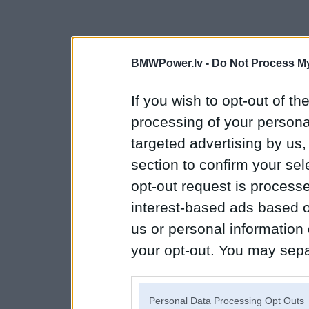
BMWPower.lv -
Do Not Process My
If you wish to opt-out of the
processing of your personal
targeted advertising by us
section to confirm your sel
opt-out request is proces
interest-based ads based o
us or personal information d
your opt-out. You may separ
disclosure of your personal
IAB’s list of downstream pa
Personal Data Processing Opt Outs