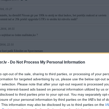
016, 15:27
inēts, ka diemžēl Nissan gtr par 100k to atstāj ne tikai laukos, bet putekļu makonī ar saviem
t summā tad ar 20k priekš upgreida GTR's to atstātu kā stāvošu malā?
 2016, 18:55
 nejēdzat no īstām mašīnām,ko ?
 2016, 22:31
i tie kuri patìk Edzulim un Sporcmenam
Feb 2016, 20:33
.lv -
Do Not Process My Personal Information
 auto aLPINA nav shkjunings tas ir autorazhotajs kas razho automobiljus panjem ieguglee egon
to opt-out of the sale, sharing to third parties, or processing of your per
6, 18:11
formation for targeted advertising by us, please use the below opt-out s
ķūnētu bmw ar sērijveida porsche. Ko tāds stock 7ser var? Un kāda jēga no auto kurš ātrs ir
r selection. Please note that after your opt-out request is processed y
eing interest-based ads based on personal information utilized by us or
disclosed to third parties prior to your opt-out. You may separately opt-
Feb 2016, 07:46
losure of your personal information by third parties on the IAB’s list of
. This information may also be disclosed by us to third parties on the
IA
preti golf Boba tam RSTURBORS3,4,5,6,7,8,9
))