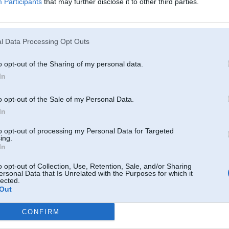
Participants
that may further disclose it to other third parties.
6, 23:06
etī GT3RS?
l Data Processing Opt Outs
Feb 2016, 18:06
esm uvienigais kas ta doma - BMW'S B7 ALPINA IS A ROOMY SEDAN THAT'S FASTER
o opt-out of the Sharing of my personal data.
HE 911
In
Feb 2016, 18:06
o opt-out of the Sale of my Personal Data.
.com/rides/bmw-b7-alpina...he-911-2016-2
In
b 2016, 23:40
to opt-out of processing my Personal Data for Targeted
ing.
In
b 2016, 23:40
o opt-out of Collection, Use, Retention, Sale, and/or Sharing
uf atstātu laukos
ersonal Data that Is Unrelated with the Purposes for which it
lected.
Out
 2016, 23:01
inaat tuuneetu bmw ar standarta porshu.
alpina un ruf, piemeeram.
CONFIRM