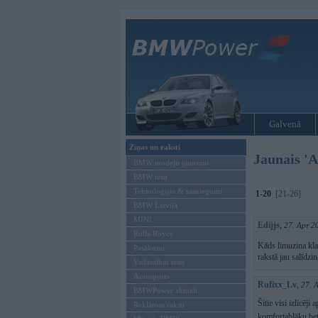
Galvenā
Ziņas un raksti
Jaunais 'A
BMW modeļu jaunumi
BMW testi
Tehnoloģijas & sasniegumi
1-20
[21-26]
BMW Latvijā
MINI
Edijjs
,
27. Apr 2
Rolls-Royce
Kāds limuzina kl
Pasākumi
rakstā jau salīdzi
Vadāmības tests
Autosports
Rufixx_Lv
,
27. 
BMWPower aktuāli
Šitie visi izlicēj
Reklāmas raksti
komfortablāku 