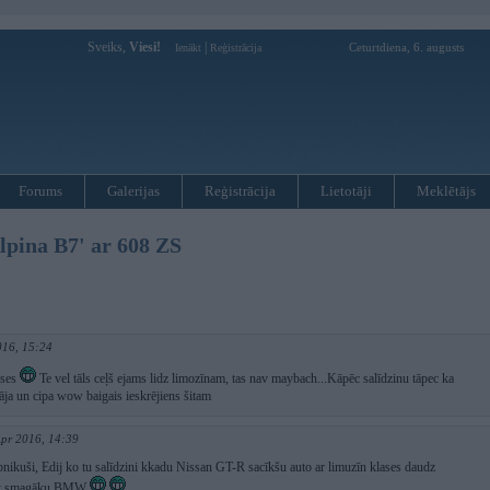
Sveiks,
Viesi!
|
Ceturtdiena, 6. augusts
Ienākt
Reģistrācija
Forums
Galerijas
Reģistrācija
Lietotāji
Meklētājs
lpina B7' ar 608 ZS
016, 15:24
ases
Te vel tāls ceļš ejams lidz limozīnam, tas nav maybach...Kāpēc salīdzinu tāpec ka
nāja un cipa wow baigais ieskrējiens šitam
Apr 2016, 14:39
i apnikuši, Edij ko tu salīdzini kkadu Nissan GT-R sacīkšu auto ar limuzīn klases daudz
bet smagāku BMW