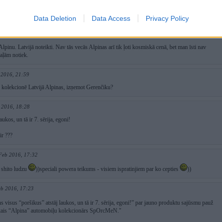
016, 22:49
 bija 600hp
Data Deletion
Data Access
Privacy Policy
 Feb 2016, 22:13
Alpinu. Latvijā noteikti. Nav tās vecās Alpinas arī tik ļoti kosmiskā cenā, bet man īsti nav
taļām notiek.
 2016, 21:59
s kolekcionē Latvijā Alpinas, izņemot Gerenčiku?
 2016, 18:28
aukos, un tā ir 7. sērija, egoni!
ir ???
Feb 2016, 17:32
t shito ludzu
))speciali powera teikums - visiem ispratinjiem par ko cepties
))
eb 2016, 17:23
s visus “poršikus” atstāj laukos, un tā ir 7. sērija, egoni!” par jauno produktu sajūsmu pauž
ākais “Alpina” automobiļu kolekcionārs SpOrcMeN."