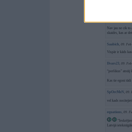
Foxijs
,
09. Feb 2
Atamanam jau sen
funkyasshit
,
09.
Nav jau ne cik to 
skaidrs, kas ar de
Saabich
,
09. Feb
Vispār ir kāds ka
Ilvars23
,
09. Feb
“poršikus” atstāj l
Kas tie egoni tādi 
SpOrcMeN
,
09. 
vel kads nocitejie
equations
,
09. F
“Ieskrējien
Latvijā ietekmīg