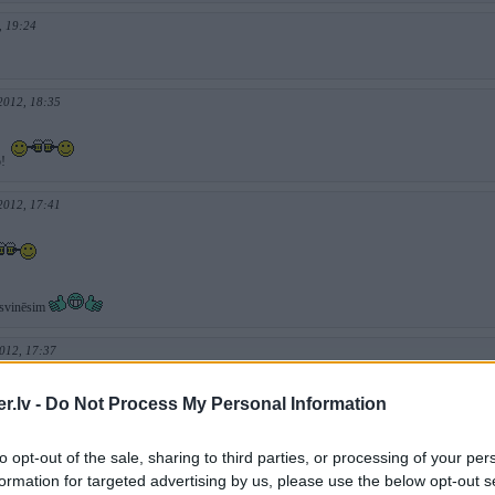
, 19:24
2012, 18:35
o!
2012, 17:41
osvinēsim
012, 17:37
.lv -
Do Not Process My Personal Information
 2012, 17:26
to opt-out of the sale, sharing to third parties, or processing of your per
formation for targeted advertising by us, please use the below opt-out s
ju skaits kopumā ir neobjektīvs rādītājs, jo daudzi savus kontus jau sen neizmanto. Bet nu virs