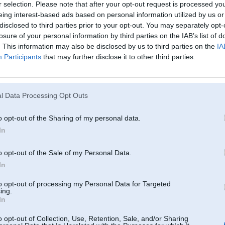
r.
r selection. Please note that after your opt-out request is processed y
eing interest-based ads based on personal information utilized by us or
12, 17:16
disclosed to third parties prior to your opt-out. You may separately opt-
losure of your personal information by third parties on the IAB’s list of
em un draudzīgajam bērnu pulkam
. This information may also be disclosed by us to third parties on the
IA
Participants
that may further disclose it to other third parties.
y 2012, 17:10
oti interesee, cik ir registreetu lietotaaju ? kaadreiz apakshaa bija rakstiits, tgd neredzu vairs.
 2012, 16:53
l Data Processing Opt Outs
a lietotaajiem veseliiba, lai ilgs un jeedziigs muuzhs !!!
o opt-out of the Sharing of my personal data.
2012, 16:50
In
ā poweram, jo ir 2 gadus jaunāks
i"
ar šo daudzo gadu kopābūšanu.
o opt-out of the Sale of my Personal Data.
In
2012, 15:56
to opt-out of processing my Personal Data for Targeted
ing.
In
2012, 15:54
o opt-out of Collection, Use, Retention, Sale, and/or Sharing