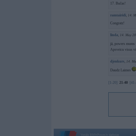
17. Bučas!
ramtairidi
,
14. M
Congratz!
linda
,
14. May 20
jā, powers mums 
Apsveicu visus vi
djenkurs
,
14. Ma
Daudz Laimes
[1-20]
21-40
[41-
Vortāls BMWPower.lv darbojas