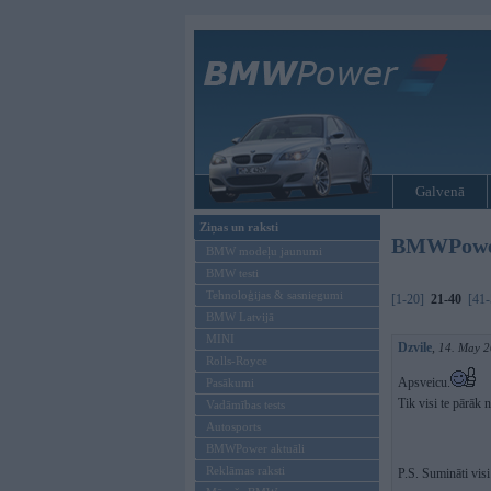
Galvenā
Ziņas un raksti
BMWPower.
BMW modeļu jaunumi
BMW testi
Tehnoloģijas & sasniegumi
[1-20]
21-40
[41-
BMW Latvijā
MINI
Dzvile
,
14. May 2
Rolls-Royce
Apsveicu.
Pasākumi
Tik visi te pārāk 
Vadāmības tests
Autosports
BMWPower aktuāli
Reklāmas raksti
P.S. Sumināti visi