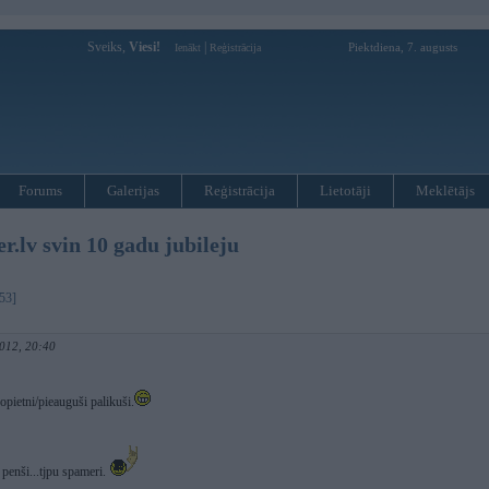
Sveiks,
Viesi!
|
Piektdiena, 7. augusts
Ienākt
Reģistrācija
Forums
Galerijas
Reģistrācija
Lietotāji
Meklētājs
lv svin 10 gadu jubileju
53]
012, 20:40
nopietni/pieauguši palikuši.
 penši...tjpu spameri.