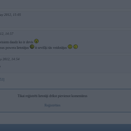
ay 2012, 15:05
12, 14:57
visiem daudz ko ir devis
sus powera lietotājus
it sevišķi tās veidotājus
y 2012, 14:54
53]
Tikai reģistrēti lietotāji drīkst pievienot komentārus
Reģistrēties