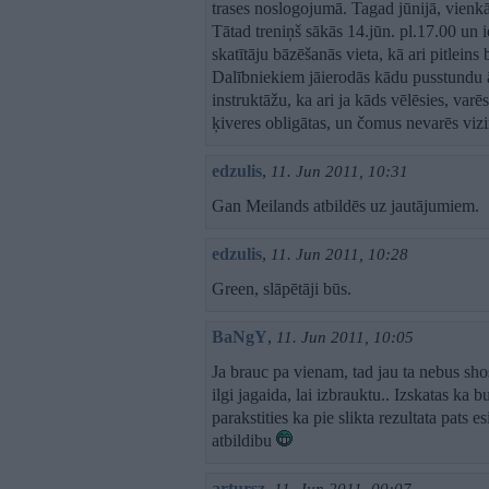
trases noslogojumā. Tagad jūnijā, vienkār
Tātad treniņš sākās 14.jūn. pl.17.00 un 
skatītāju bāzēšanās vieta, kā ari pitleins 
Dalībniekiem jāierodās kādu pusstundu āt
instruktāžu, ka ari ja kāds vēlēsies, var
ķiveres obligātas, un čomus nevarēs vizi
edzulis
,
11. Jun 2011, 10:31
Gan Meilands atbildēs uz jautājumiem.
edzulis
,
11. Jun 2011, 10:28
Green, slāpētāji būs.
BaNgY
,
11. Jun 2011, 10:05
Ja brauc pa vienam, tad jau ta nebus shos
ilgi jagaida, lai izbrauktu.. Izskatas ka b
parakstities ka pie slikta rezultata pat
atbildibu
artursz
,