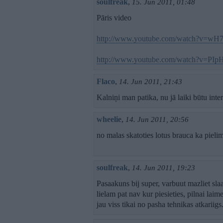
soulfreak
,
15. Jun 2011, 01:48
Pāris video
http://www.youtube.com/watch?v=wH
http://www.youtube.com/watch?v=PIp
Flaco
,
14. Jun 2011, 21:43
Kalniņi man patika, nu jā laiki būtu inte
wheelie
,
14. Jun 2011, 20:56
no malas skatoties lotus brauca ka pieli
soulfreak
,
14. Jun 2011, 19:23
Pasaakuns bij super, varbuut mazliet sla
lielam pat nav kur piesieties, pilnai lai
jau viss tikai no pasha tehnikas atkariigs