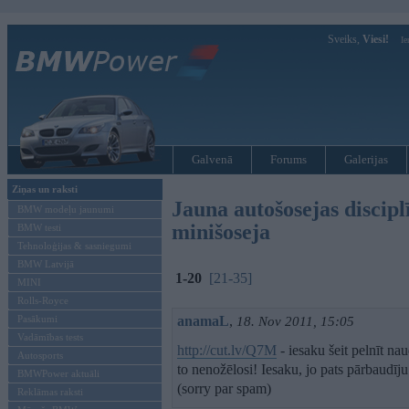
Sveiks,
Viesi!
Ie
Galvenā
Forums
Galerijas
Ziņas un raksti
Jauna autošosejas discipl
BMW modeļu jaunumi
minišoseja
BMW testi
Tehnoloģijas & sasniegumi
BMW Latvijā
1-20
[21-35]
MINI
Rolls-Royce
Pasākumi
anamaL
,
18. Nov 2011, 15:05
Vadāmības tests
http://cut.lv/Q7M
- iesaku šeit pelnīt na
Autosports
to nenožēlosi! Iesaku, jo pats pārbaudī
BMWPower aktuāli
(sorry par spam)
Reklāmas raksti