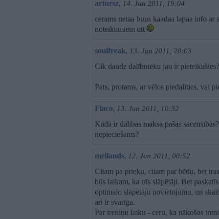
artursz
,
14. Jun 2011, 19:04
cerams netaa buus kaadaa lapaa info ar s
noteikumiem utt
soulfreak
,
13. Jun 2011, 20:03
Cik daudz dalībnieku jau ir pieteikušies
Pats, protams, ar vēlos piedalīties, vai pi
Flaco
,
13. Jun 2011, 10:32
Kāda ir dalības maksa pašās sacensībās? 
nepieciešams?
meilands
,
12. Jun 2011, 00:52
Citam pa prieku, citam par bēdu, bet tras
būs laikam, ka trīs slāpētāji. Bet paskatī
optimālo slāpētāju novietojumu, un skaitu
ari ir svarīga.
Par treniņu laiku - ceru, ka nākošos treni