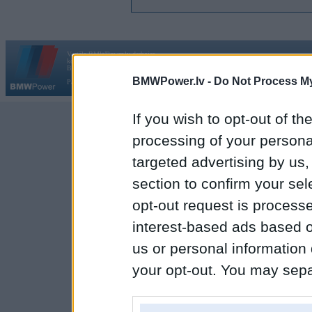
Vortāls BMWPower.lv darbojas
kopš 2002. gada 14. maija. Tas nav auto klubs un nav saistīts ar
Galvena
|
Fo
BMW AG.
BMWPower.lv -
Do Not Process My
Par BMWPower
|
Kontakti
|
Reklāma
If you wish to opt-out of the
processing of your personal
targeted advertising by us
section to confirm your sel
opt-out request is proces
interest-based ads based o
us or personal information d
your opt-out. You may separ
disclosure of your personal