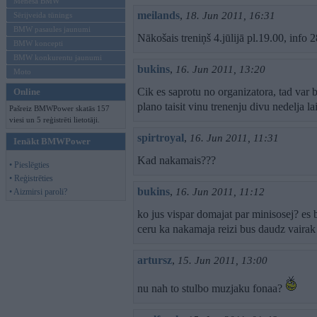
Mēneša BMW
meilands
,
18. Jun 2011, 16:31
Sērijveida tūnings
BMW pasaules jaunumi
Nākošais treniņš 4.jūlijā pl.19.00, info 
BMW koncepti
BMW konkurentu jaunumi
bukins
,
16. Jun 2011, 13:20
Moto
Cik es saprotu no organizatora, tad var 
Online
plano taisit vinu trenenju divu nedelja la
Pašreiz BMWPower skatās 157
viesi un 5 reģistrēti lietotāji.
spirtroyal
,
16. Jun 2011, 11:31
Ienākt BMWPower
Kad nakamais???
• Pieslēgties
• Reģistrēties
bukins
,
16. Jun 2011, 11:12
• Aizmirsi paroli?
ko jus vispar domajat par minisosej? es bi
ceru ka nakamaja reizi bus daudz vairak
artursz
,
15. Jun 2011, 13:00
nu nah to stulbo muzjaku fonaa?