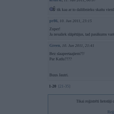
11. Jun 2011, 00:07
tik kaa ar to daliibnieku skaitu vienl
pr86
,
10. Jun 2011, 23:15
Zuper!
Ja nesaliek slāpētājus, tad pasākums var
Green
,
10. Jun 2011, 21:41
Bez slaapeetaajiem??/
Par Katlu????
Buus Jautri.
1-20
[21-35]
Tikai reģistrēti lietotāj
Reģi