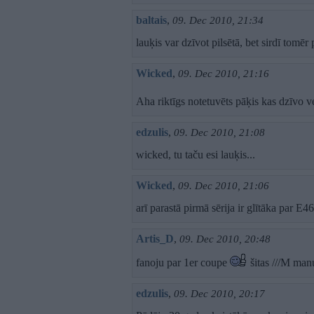
baltais
,
09. Dec 2010, 21:34
lauķis var dzīvot pilsētā, bet sirdī tomēr 
Wicked
,
09. Dec 2010, 21:16
Aha riktīgs notetuvēts pāķis kas dzīvo 
edzulis
,
09. Dec 2010, 21:08
wicked, tu taču esi lauķis...
Wicked
,
09. Dec 2010, 21:06
arī parastā pirmā sērija ir glītāka par E
Artis_D
,
09. Dec 2010, 20:48
fanoju par 1er coupe
šitas ///M manu
edzulis
,
09. Dec 2010, 20:17