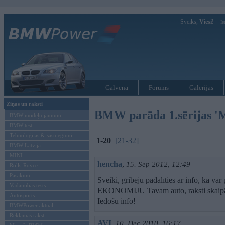
Sveiks,
Viesi!
Ie
Galvenā
Forums
Galerijas
Ziņas un raksti
BMW parāda 1.sērijas '
BMW modeļu jaunumi
BMW testi
Tehnoloģijas & sasniegumi
1-20
[21-32]
BMW Latvijā
MINI
hencha
,
15. Sep 2012, 12:49
Rolls-Royce
Pasākumi
Sveiki, gribēju padalīties ar info, kā
Vadāmības tests
EKONOMIJU Tavam auto, raksti skaipā 
Autosports
Iedošu info!
BMWPower aktuāli
Reklāmas raksti
AVI
,
10. Dec 2010, 16:17