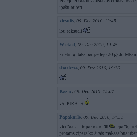
Pēdējo 20 gadu skaistākās emkas imo ir 
īpašu buferi
viesulis
,
09. Dec 2010, 19:45
ļoti seksuāli
Wicked
,
09. Dec 2010, 19:45
krietni glītāks par pēdējo 20 gadu Mkā
sharkzzz
,
09. Dec 2010, 19:36
Kasiic
,
09. Dec 2010, 15:07
v/n PIRATS
Papakarlo
,
09. Dec 2010, 14:31
vienīgais + ir par manuāli
nepatīk, tur
protams cipars ko šitais maksās būs ube