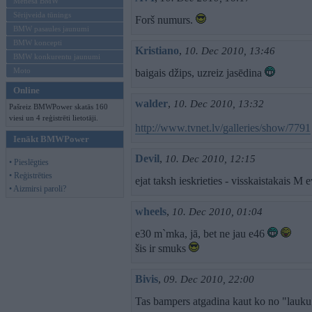
Mēneša BMW
Sērijveida tūnings
Forš numurs.
BMW pasaules jaunumi
BMW koncepti
Kristiano
,
10. Dec 2010, 13:46
BMW konkurentu jaunumi
Moto
baigais džips, uzreiz jasēdina
Online
walder
,
10. Dec 2010, 13:32
Pašreiz BMWPower skatās 160
viesi un 4 reģistrēti lietotāji.
http://www.tvnet.lv/galleries/show/7791
Ienākt BMWPower
Devil
,
10. Dec 2010, 12:15
• Pieslēgties
• Reģistrēties
ejat taksh ieskrieties - visskaistakais M 
• Aizmirsi paroli?
wheels
,
10. Dec 2010, 01:04
e30 m`mka, jā, bet ne jau e46
šis ir smuks
Bivis
,
09. Dec 2010, 22:00
Tas bampers atgadina kaut ko no "lauku