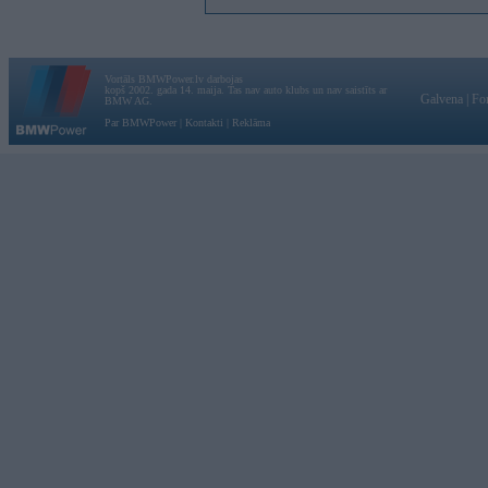
Vortāls BMWPower.lv darbojas
kopš 2002. gada 14. maija. Tas nav auto klubs un nav saistīts ar
Galvena
|
Fo
BMW AG.
Par BMWPower
|
Kontakti
|
Reklāma