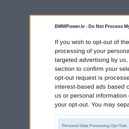
BMWPower.lv -
Do Not Process My
If you wish to opt-out of the
processing of your personal
targeted advertising by us
section to confirm your sel
opt-out request is proces
interest-based ads based o
us or personal information d
your opt-out. You may separ
disclosure of your personal
IAB’s list of downstream pa
Personal Data Processing Opt Outs