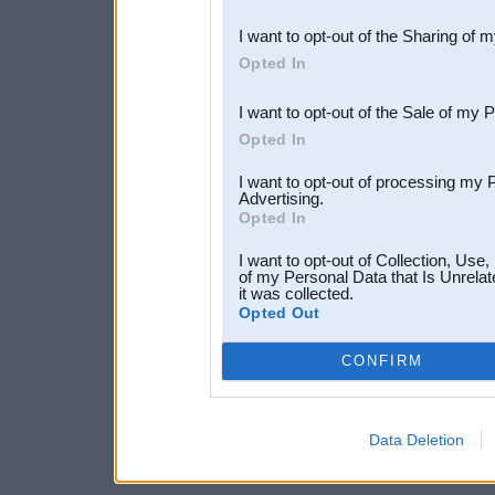
also be disclosed by us to 
I want to opt-out of the Sharing of 
Downstream Participants
th
Opted In
third parties.
I want to opt-out of the Sale of my 
Opted In
I want to opt-out of processing my 
Advertising.
Opted In
I want to opt-out of Collection, Use
of my Personal Data that Is Unrelat
it was collected.
Opted Out
CONFIRM
Data Deletion