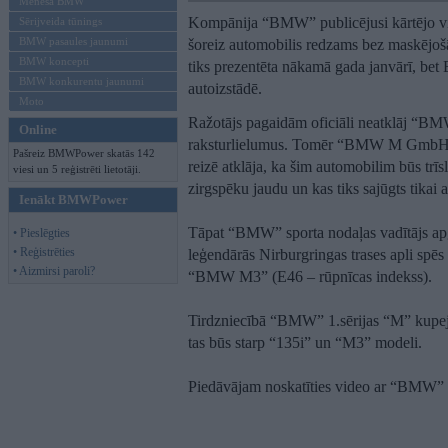
Mēneša BMW
Kompānija “BMW” publicējusi kārtējo vid
Sērijveida tūnings
BMW pasaules jaunumi
šoreiz automobilis redzams bez maskējošā 
BMW koncepti
tiks prezentēta nākamā gada janvārī, bet
BMW konkurentu jaunumi
autoizstādē.
Moto
Ražotājs pagaidām oficiāli neatklāj “BM
Online
raksturlielumus. Tomēr “BMW M GmbH” n
Pašreiz BMWPower skatās 142
reizē atklāja, ka šim automobilim būs trīs
viesi un 5 reģistrēti lietotāji.
zirgspēku jaudu un kas tiks sajūgts tika
Ienākt BMWPower
Tāpat “BMW” sporta nodaļas vadītājs apg
• Pieslēgties
• Reģistrēties
leģendārās Nirburgringas trases apli spēs
• Aizmirsi paroli?
“BMW M3” (E46 – rūpnīcas indekss).
Tirdzniecībā “BMW” 1.sērijas “M” kupej
tas būs starp “135i” un “M3” modeli.
Piedāvājam noskatīties video ar “BMW” 