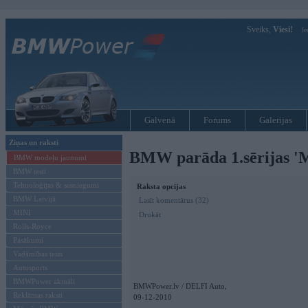
Sveiks,
Viesi!
Ie
Galvenā
Forums
Galerijas
Ziņas un raksti
BMW parāda 1.sērijas '
BMW modeļu jaunumi
BMW testi
Tehnoloģijas & sasniegumi
Raksta opcijas
BMW Latvijā
Lasīt komentārus (32)
MINI
Drukāt
Rolls-Royce
Pasākumi
Vadāmības tests
Autosports
BMWPower aktuāli
BMWPower.lv / DELFI Auto,
Reklāmas raksti
09-12-2010