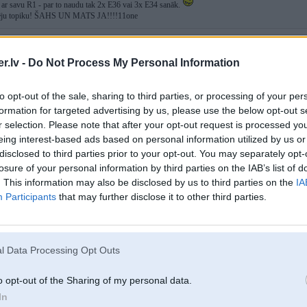
r ar savu R1 - par to naudu tak 2x E36 vai 3x E34 sanāk.
tēju topiku! ŠAHS UN MATS JA!!!!11one
y 2016, 23:53
s irš
http://www.vespa.lv/vespa/lv/models/gts/super-125
.lv -
Do Not Process My Personal Information
modeljus, visi liekās vienādi
to opt-out of the sale, sharing to third parties, or processing of your per
y 2016, 23:50
formation for targeted advertising by us, please use the below opt-out s
r selection. Please note that after your opt-out request is processed y
eing interest-based ads based on personal information utilized by us or
ay 2016, 22:11
disclosed to third parties prior to your opt-out. You may separately opt-
atis shitos "cenu saliidzinajumus".
losure of your personal information by third parties on the IAB’s list of
naa maksaa preciizi tikpat kaa jauns auto (Dacia Logan). 8400eur laikam vai kkas taads.
. This information may also be disclosed by us to third parties on the
IA
stam no shitaa saliidzinaajuma? Neko. Man to autinju par velti nevajag
Participants
that may further disclose it to other third parties.
aukt ar rolleri, Tu peerc rolleri. Budzets tur var svaarstiities no 50eur liidz piemineetajiem 8,5k
udzets ari var svaarstiities no 500eur lidz 30keur vai cik tur.
eni, tad bu no 1eur lidz 1m+ eur utt. Jociigi, manupraat, taadaa gadiijumaa ir pateikt, ka par
l Data Processing Opt Outs
uurmalaa. Nu po, Tu tak pulksteni peerc, ne maaju.
o opt-out of the Sharing of my personal data.
In
 pirkt jaunu. Stikls (jauns) Motofavoriitaa laikam ap 180eur bija. vai 280, neatceros