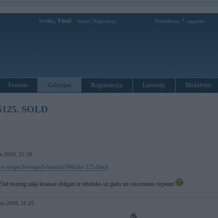
Sveiks,
Viesi!
|
Piektdiena, 7. augusts
Ienākt
Reģistrācija
Forums
Galerijas
Reģistrācija
Lietotāji
Meklētājs
S125. SOLD
un 2016, 21:10
ww.vespa.lv/vespa/lv/models/946/abs-125-black
5td touring zalja kraasaa obligati ar tehnisko uz gadu un vissezonas riepaam
ay 2016, 11:25