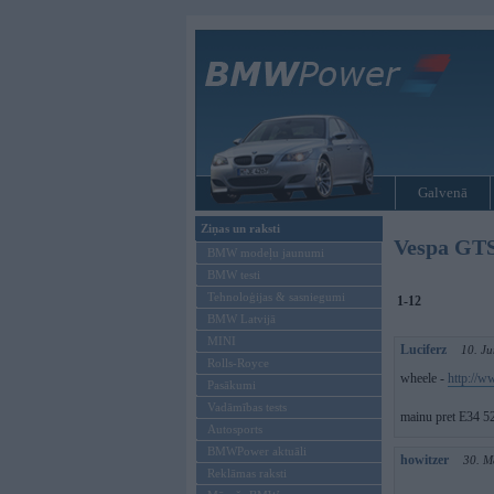
Galvenā
Ziņas un raksti
Vespa GT
BMW modeļu jaunumi
BMW testi
Tehnoloģijas & sasniegumi
1-12
BMW Latvijā
MINI
Luciferz
10. J
Rolls-Royce
wheele -
http://w
Pasākumi
Vadāmības tests
mainu pret E34 52
Autosports
BMWPower aktuāli
howitzer
30. M
Reklāmas raksti