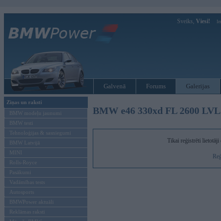
Sveiks,
Viesi!
Ie
Galvenā
Forums
Galerijas
Ziņas un raksti
BMW e46 330xd FL 2600 LV
BMW modeļu jaunumi
BMW testi
Tehnoloģijas & sasniegumi
Tikai reģistrēti lietotā
BMW Latvijā
MINI
Reģ
Rolls-Royce
Pasākumi
Vadāmības tests
Autosports
BMWPower aktuāli
Reklāmas raksti