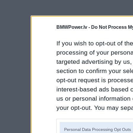
BMWPower.lv -
Do Not Process My
If you wish to opt-out of the
processing of your personal
targeted advertising by us
section to confirm your sel
opt-out request is proces
interest-based ads based o
us or personal information d
your opt-out. You may separ
disclosure of your personal
IAB’s list of downstream pa
Personal Data Processing Opt Outs