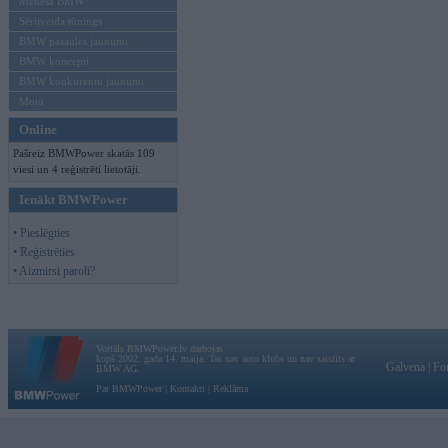
Mēneša BMW
Sērijveida tūnings
BMW pasaules jaunumi
BMW koncepti
BMW konkurentu jaunumi
Moto
Online
Pašreiz BMWPower skatās 109
viesi un 4 reģistrēti lietotāji.
Ienākt BMWPower
• Pieslēgties
• Reģistrēties
• Aizmirsi paroli?
Vortāls BMWPower.lv darbojas
kopš 2002. gada 14. maija. Tas nav auto klubs un nav saistīts ar
Galvena
|
Fo
BMW AG.
Par BMWPower
|
Kontakti
|
Reklāma