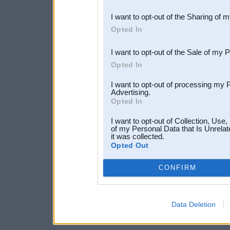
also be disclosed by us to 
I want to opt-out of the Sharing of 
Downstream Participants
th
Opted In
third parties.
I want to opt-out of the Sale of my 
Opted In
I want to opt-out of processing my 
Advertising.
Opted In
I want to opt-out of Collection, Use
of my Personal Data that Is Unrelat
it was collected.
Opted Out
CONFIRM
Data Deletion