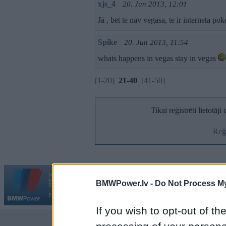
xjs_4
20. Jun 2013, 12:01
Jā , bet te nav vegasa, te ir interneta p
Spike
20. Jun 2013, 11:54
whats happens in vegas stay in vegas
[1-20]
21-40
[41-50]
Tikai reģistrēti lietotāj
Reģi
Vortāls BMWPower.lv darbojas
kopš 2002. gada 14. maija. Tas nav auto klubs un nav saistīts ar
BMWPower.lv -
Do Not Process My
Galvena
|
Fo
BMW AG.
Par BMWPower
|
Kontakti
|
Reklāma
If you wish to opt-out of the