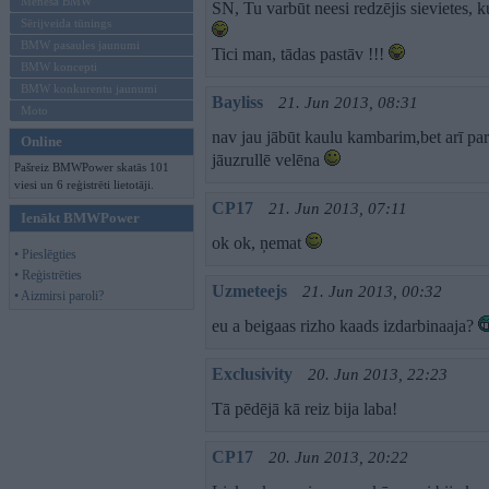
Mēneša BMW
SN, Tu varbūt neesi redzējis sievietes, k
Sērijveida tūnings
BMW pasaules jaunumi
Tici man, tādas pastāv !!!
BMW koncepti
BMW konkurentu jaunumi
Bayliss
21. Jun 2013, 08:31
Moto
nav jau jābūt kaulu kambarim,bet arī par
Online
jāuzrullē velēna
Pašreiz BMWPower skatās 101
viesi un 6 reģistrēti lietotāji.
CP17
21. Jun 2013, 07:11
Ienākt BMWPower
ok ok, ņemat
• Pieslēgties
• Reģistrēties
Uzmeteejs
21. Jun 2013, 00:32
• Aizmirsi paroli?
eu a beigaas rizho kaads izdarbinaaja?
Exclusivity
20. Jun 2013, 22:23
Tā pēdējā kā reiz bija laba!
CP17
20. Jun 2013, 20:22