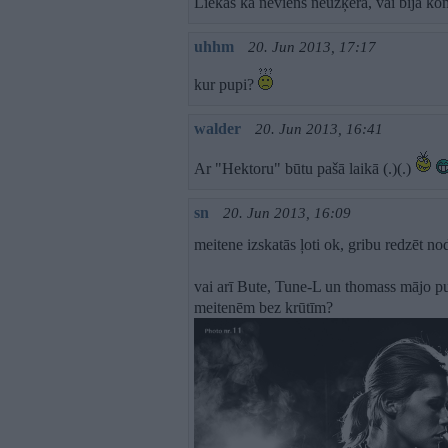
Liekas ka neviens neuzķēra, vai bija ko
uhhm
20. Jun 2013, 17:17
kur pupi?
walder
20. Jun 2013, 16:41
Ar "Hektoru" būtu pašā laikā (.)(.)
sn
20. Jun 2013, 16:09
meitene izskatās ļoti ok, gribu redzēt n
vai arī Bute, Tune-L un thomass mājo p
meitenēm bez krūtīm?