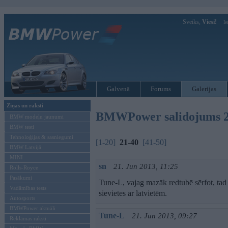
Sveiks,
Viesi!
Ie
Galvenā
Forums
Galerijas
Ziņas un raksti
BMWPower salidojums 2
BMW modeļu jaunumi
BMW testi
Tehnoloģijas & sasniegumi
[1-20]
21-40
[41-50]
BMW Latvijā
MINI
sn
21. Jun 2013, 11:25
Rolls-Royce
Pasākumi
Tune-L, vajag mazāk redtubē sērfot, tad 
Vadāmības tests
sievietes ar latvietēm.
Autosports
BMWPower aktuāli
Tune-L
21. Jun 2013, 09:27
Reklāmas raksti