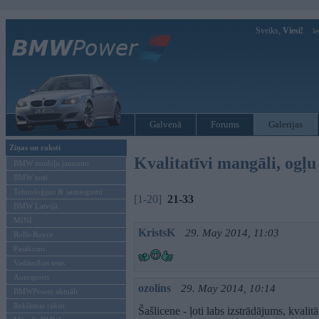
Sveiks,
Viesi!
Ie
Galvenā
Forums
Galerijas
Ziņas un raksti
Kvalitatīvi mangāli, ogļu
BMW modeļu jaunumi
BMW testi
Tehnoloģijas & sasniegumi
[1-20]
21-33
BMW Latvijā
MINI
KristsK
29. May 2014, 11:03
Rolls-Royce
Pasākumi
Vadāmības tests
Autosports
ozolins
29. May 2014, 10:14
BMWPower aktuāli
Reklāmas raksti
Šašlicene - ļoti labs izstrādājums, kvalitā