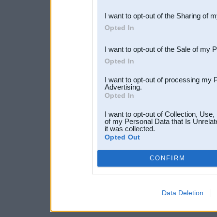
also be disclosed by us to 
I want to opt-out of the Sharing of 
Downstream Participants
th
Opted In
third parties.
I want to opt-out of the Sale of my 
Opted In
I want to opt-out of processing my 
Advertising.
Opted In
I want to opt-out of Collection, Use
of my Personal Data that Is Unrelat
it was collected.
Opted Out
CONFIRM
Data Deletion