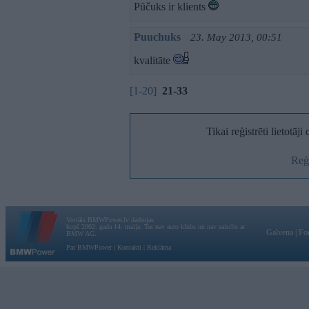
Pūčuks ir klients
Puuchuks
23. May 2013, 00:51
kvalitāte
[1-20]
21-33
Tikai reģistrēti lietotāj
Reģi
Vortāls BMWPower.lv darbojas
kopš 2002. gada 14. maija. Tas nav auto klubs un nav saistīts ar
Galvena
|
Fo
BMW AG.
Par BMWPower
|
Kontakti
|
Reklāma