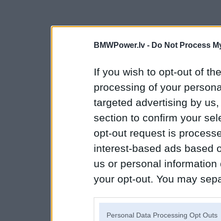
BMWPower.lv -
Do Not Process My
If you wish to opt-out of the
processing of your personal
targeted advertising by us
section to confirm your sel
opt-out request is proces
interest-based ads based o
us or personal information d
your opt-out. You may separ
disclosure of your personal
IAB’s list of downstream pa
Personal Data Processing Opt Outs