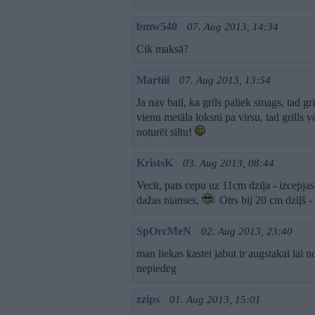
bmw540
07. Aug 2013, 14:34
Cik maksā?
Martiii
07. Aug 2013, 13:54
Ja nav bail, ka grils paliek smags, tad gr
vienu metāla loksni pa virsu, tad grills v
noturēt siltu!
KristsK
03. Aug 2013, 08:44
Vecīt, pats cepu uz 11cm dziļa - izcepjas
dažas nianses.
Otrs bij 20 cm dziļš - 
SpOrcMeN
02. Aug 2013, 23:40
man liekas kastei jabut ir augstakai lai n
nepiedeg
zzips
01. Aug 2013, 15:01