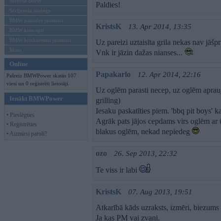
Mēneša BMW
Paldies!
Sērijveida tūnings
BMW pasaules jaunumi
KristsK
13. Apr 2014, 13:35
BMW koncepti
BMW konkurentu jaunumi
Uz pareizi uztaisīta grila nekas nav jāšpr
Moto
Vnk ir jāzin dažas nianses...
Online
Papakarlo
12. Apr 2014, 22:16
Pašreiz BMWPower skatās 107
viesi un 0 reģistrēti lietotāji.
Uz oglēm parasti necep, uz oglēm aprauj
Ienākt BMWPower
grilling)
Iesaku paskatīties piem. 'bbq pit boys' k
• Pieslēgties
Agrāk pats jājos cepdams virs oglēm ar ū
• Reģistrēties
blakus oglēm, nekad nepiedeg
• Aizmirsi paroli?
ozo
26. Sep 2013, 22:32
Te viss ir labi
KristsK
07. Aug 2013, 19:51
Atkarībā kāds uzraksts, izmēri, biezums u
Ja kas PM vai zvani.