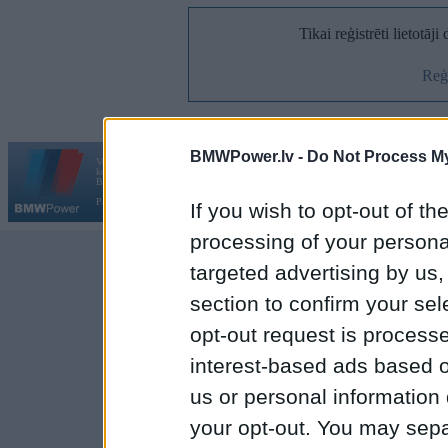
Tikai reģistrēti lietotāj
Reģi
BMWPower.lv -
Do Not Process My
Vortāls BMWPower.lv darbojas
kopš 2002. gada 14. maija. Tas nav auto klubs un nav saistīts ar
Galvena
|
Fo
BMW AG.
Par BMWPower
|
Kontakti
|
Reklāma
If you wish to opt-out of the
processing of your personal
targeted advertising by us
section to confirm your sel
opt-out request is proces
interest-based ads based o
us or personal information d
your opt-out. You may separ