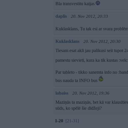
Bla transvestitu kaijas
daplis
20. Nov 2012, 20:33
Kuklasklans, Tu tak esi ar svara problē
Kuklasklans
20. Nov 2012, 20:30
Tiesam esat akli jau palikusi seit tupot
pamestu sievieti, kura ka tik kustas :velc
Par tableto - tikko sanemta info no :bandi
bus nauda ta INFO bus
labaiss
20. Nov 2012, 19:36
Maziņās ta maziņās, bet kā var klausīties,
sūds, ko spēlē šie dīdžeji?
1-20
[21-31]