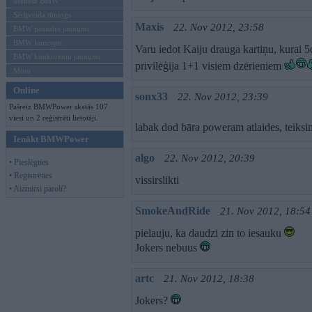
Mēneša BMW
Sērijveida tūnings
Maxis
22. Nov 2012, 23:58
BMW pasaules jaunumi
BMW koncepti
Varu iedot Kaiju drauga kartiņu, kurai 5
BMW konkurentu jaunumi
privilēģija 1+1 visiem dzērieniem
Moto
Online
sonx33
22. Nov 2012, 23:39
Pašreiz BMWPower skatās 107
viesi un 2 reģistrēti lietotāji.
labak dod bāra poweram atlaides, teiksim
Ienākt BMWPower
algo
22. Nov 2012, 20:39
• Pieslēgties
• Reģistrēties
vissirslikti
• Aizmirsi paroli?
SmokeAndRide
21. Nov 2012, 18:54
pielauju, ka daudzi zin to iesauku
Jokers nebuus
artc
21. Nov 2012, 18:38
Jokers?