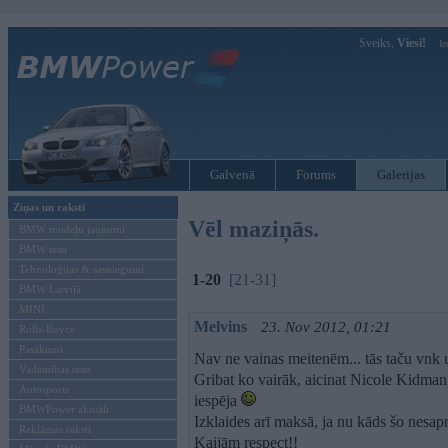
Sveiks,
Viesi!
Ie
Galvenā
Forums
Galerijas
Ziņas un raksti
Vēl maziņās.
BMW modeļu jaunumi
BMW testi
Tehnoloģijas & sasniegumi
1-20
[21-31]
BMW Latvijā
MINI
Melvins
23. Nov 2012, 01:21
Rolls-Royce
Pasākumi
Nav ne vainas meitenēm... tās taču vnk
Vadāmības tests
Gribat ko vairāk, aicinat Nicole Kidman,
Autosports
iespēja
BMWPower aktuāli
Izklaides arī maksā, ja nu kāds šo nesapr
Reklāmas raksti
Kaijām respect!!