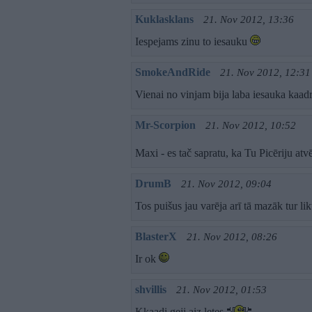
Kuklasklans
21. Nov 2012, 13:36
Iespejams zinu to iesauku
SmokeAndRide
21. Nov 2012, 12:31
Vienai no vinjam bija laba iesauka kaad
Mr-Scorpion
21. Nov 2012, 10:52
Maxi - es tač sapratu, ka Tu Picēriju atvē
DrumB
21. Nov 2012, 09:04
Tos puišus jau varēja arī tā mazāk tur li
BlasterX
21. Nov 2012, 08:26
Ir ok
shvillis
21. Nov 2012, 01:53
Kkaadi geji aiz letes