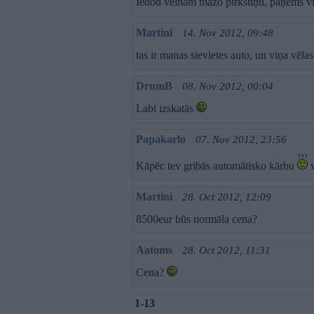
Iedod velnam mazo pirkstiņu, paņems v
Martini
14. Nov 2012, 09:48
tas ir manas sievietes auto, un viņa vēl
DrumB
08. Nov 2012, 00:04
Labi izskatās
Papakarlo
07. Nov 2012, 23:56
Kāpēc tev gribās automātisko kārbu
v
Martini
28. Oct 2012, 12:09
8500eur būs normāla cena?
Aatoms
28. Oct 2012, 11:31
Cena?
1-13