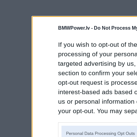
BMWPower.lv -
Do Not Process My
If you wish to opt-out of the
processing of your personal
targeted advertising by us
section to confirm your sel
opt-out request is proces
interest-based ads based o
us or personal information d
your opt-out. You may separ
disclosure of your personal
IAB’s list of downstream pa
Personal Data Processing Opt Outs