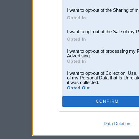
also be disclosed by us to 
I want to opt-out of the Sharing of 
Downstream Participants
th
Opted In
third parties.
I want to opt-out of the Sale of my 
Opted In
I want to opt-out of processing my 
Advertising.
Opted In
I want to opt-out of Collection, Use
of my Personal Data that Is Unrelat
it was collected.
Opted Out
CONFIRM
Data Deletion