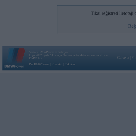
Tikai reģistrēti lietotāj
Reģi
Vortāls BMWPower.lv darbojas
kopš 2002. gada 14. maija. Tas nav auto klubs un nav saistīts ar
Galvena
|
Fo
BMW AG.
Par BMWPower
|
Kontakti
|
Reklāma