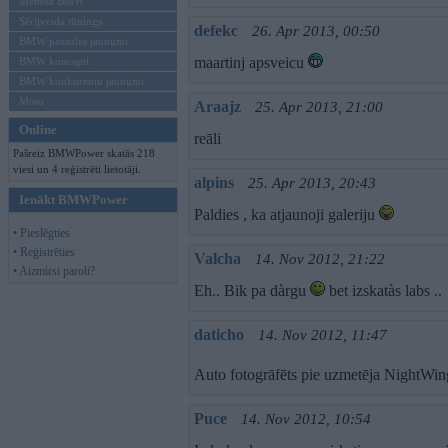
Mēneša BMW
Sērijveida tūnings
defekc
26. Apr 2013, 00:50
BMW pasaules jaunumi
maartinj apsveicu
BMW koncepti
BMW konkurentu jaunumi
Moto
Araajz
25. Apr 2013, 21:00
Online
reāli
Pašreiz BMWPower skatās 218
viesi un 4 reģistrēti lietotāji.
alpins
25. Apr 2013, 20:43
Ienākt BMWPower
Paldies , ka atjaunoji galeriju
• Pieslēgties
• Reģistrēties
Valcha
14. Nov 2012, 21:22
• Aizmirsi paroli?
Eh.. Bik pa dàrgu
bet izskatàs labs ..
daticho
14. Nov 2012, 11:47
Auto fotogrāfēts pie uzmetēja NightWi
Puce
14. Nov 2012, 10:54