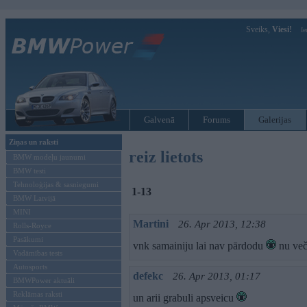
Sveiks,
Viesi!
Ie
Galvenā
Forums
Galerijas
Ziņas un raksti
reiz lietots
BMW modeļu jaunumi
BMW testi
Tehnoloģijas & sasniegumi
1-13
BMW Latvijā
MINI
Martini
26. Apr 2013, 12:38
Rolls-Royce
Pasākumi
vnk samainiju lai nav pārdodu
nu več
Vadāmības tests
Autosports
defekc
26. Apr 2013, 01:17
BMWPower aktuāli
Reklāmas raksti
un arii grabuli apsveicu