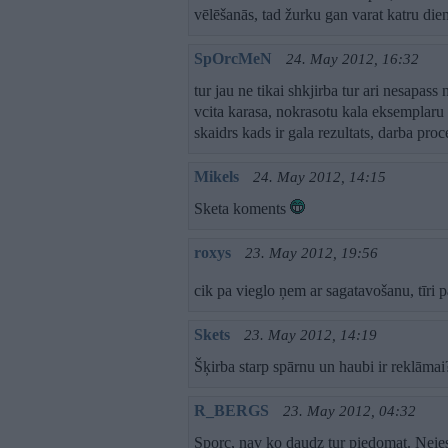
vēlēšanās, tad žurku gan varat katru di
SpOrcMeN
24. May 2012, 16:32
tur jau ne tikai shkjirba tur ari nesapass 
vcita karasa, nokrasotu kala eksemplaru v
skaidrs kads ir gala rezultats, darba pro
Mikels
24. May 2012, 14:15
Sketa koments
roxys
23. May 2012, 19:56
cik pa vieglo ņem ar sagatavošanu, tīri 
Skets
23. May 2012, 14:19
Šķirba starp spārnu un haubi ir reklāmai
R_BERGS
23. May 2012, 04:32
Sporc, nav ko daudz tur piedomat. Neies