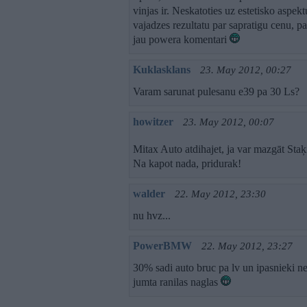
vinjas ir. Neskatoties uz estetisko aspekt
vajadzes rezultatu par sapratigu cenu, pa
jau powera komentari
Kuklasklans
23. May 2012, 00:27
Varam sarunat pulesanu e39 pa 30 Ls?
howitzer
23. May 2012, 00:07
Mitax Auto atdihajet, ja var mazgāt Sta
Na kapot nada, pridurak!
walder
22. May 2012, 23:30
nu hvz...
PowerBMW
22. May 2012, 23:27
30% sadi auto bruc pa lv un ipasnieki ne
jumta ranilas naglas