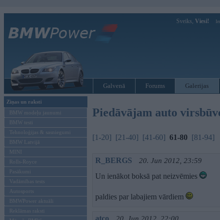
Sveiks,
Viesi!
Ie
Galvenā
Forums
Galerijas
Ziņas un raksti
Piedāvājam auto virsbūv
BMW modeļu jaunumi
BMW testi
Tehnoloģijas & sasniegumi
[1-20]
[21-40]
[41-60]
61-80
[81-94]
BMW Latvijā
MINI
R_BERGS
20. Jun 2012, 23:59
Rolls-Royce
Pasākumi
Un ienākot boksā pat neizvēmies
Vadāmības tests
Autosports
paldies par labajiem vārdiem
BMWPower aktuāli
Reklāmas raksti
atco
20. Jun 2012, 22:00