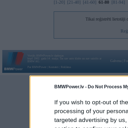
[1-20]
[21-40]
[41-60]
61-80
[81-94]
Tikai reģistrēti lietotāj
Reģi
Vortāls BMWPower.lv darbojas
kopš 2002. gada 14. maija. Tas nav auto klubs un nav saistīts ar
Galvena
|
Fo
BMW AG.
Par BMWPower
|
Kontakti
|
Reklāma
BMWPower.lv -
Do Not Process My
If you wish to opt-out of the
processing of your personal
targeted advertising by us