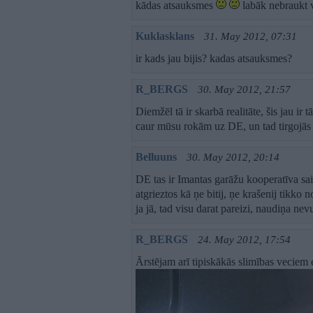
kādas atsauksmes
labāk nebraukt 
Kuklasklans
31. May 2012, 07:31
ir kads jau bijis? kadas atsauksmes?
R_BERGS
30. May 2012, 21:57
Diemžēl tā ir skarbā realitāte, šis jau ir 
caur mūsu rokām uz DE, un tad tirgojās 
Belluuns
30. May 2012, 20:14
DE tas ir Imantas garāžu kooperatīva sai
atgrieztos kā ņe bitij, ņe krašenij tikko 
ja jā, tad visu darat pareizi, naudiņa ne
R_BERGS
24. May 2012, 17:54
Ārstējam arī tipiskākās slimības veciem