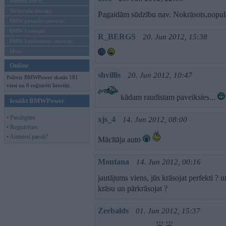
Mēneša BMW
Sērijveida tūnings
Pagaidām sūdzību nav. Nokrāsots,nopulē
BMW pasaules jaunumi
BMW koncepti
R_BERGS
20. Jun 2012, 15:38
BMW konkurentu jaunumi
Moto
Online
shvillis
20. Jun 2012, 10:47
Pašreiz BMWPower skatās 181
viesi un 6 reģistrēti lietotāji.
kādam raudistam paveiksies...
Ienākt BMWPower
• Pieslēgties
xjs_4
14. Jun 2012, 08:00
• Reģistrēties
• Aizmirsi paroli?
Mācītāja auto
Montana
14. Jun 2012, 00:16
jautājums viens, jūs krāsojat perfekti ? 
krāsu un pārkrāsojat ?
Zeebalds
01. Jun 2012, 15:37