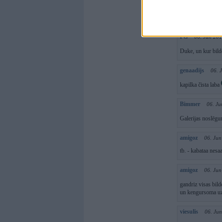
Gotss
07. Jun 
Torni,mans faateri
PG
06. Jun 201
Duke, un kur bild
genaadijs
06. 
kapilka čista laba
Bimmer
06. Ju
Galerijas noslēgu
amigoz
06. Jun
tb. - kabataa nesaa
amigoz
06. Jun
gandriz visas bild
un kengursoma uz d
viesulis
06. Ju