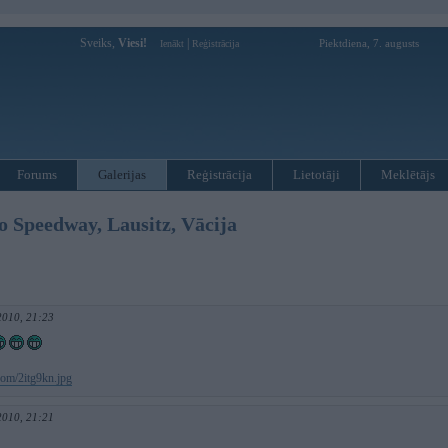
Sveiks,
Viesi!
|
Piektdiena, 7. augusts
Ienākt
Reģistrācija
Forums
Galerijas
Reģistrācija
Lietotāji
Meklētājs
 Speedway, Lausitz, Vācija
 2010, 21:23
.com/2itg9kn.jpg
 2010, 21:21