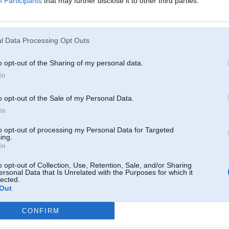
Participants
that may further disclose it to other third parties.
rētu teikt, ka Šlēgelmihls izstājās tad, kad bijām tiko ieradušies uz trasi. Taisnes galā divi
 centās apbraukt pa lielo apli, otrs pa vidējo apbraucamo ceļu un abi nonāca tupikā un īsti tālāk
.
l Data Processing Opt Outs
2010, 08:23
 bet varēji tak H. Šlegelmilhu sabildēt un tauatai atrādīt
o opt-out of the Sharing of my personal data.
In
 2010, 00:58
o opt-out of the Sale of my Personal Data.
!
In
ja!
to opt-out of processing my Personal Data for Targeted
ing.
0, 00:26
In
p bildee?
o opt-out of Collection, Use, Retention, Sale, and/or Sharing
uznjem info -
http://www.f1.lv/public/41658.html
ersonal Data that Is Unrelated with the Purposes for which it
lected.
Out
2010, 00:16
CONFIRM
 tikai sagadīšanās pēc. Un arī par Gotss tēvu neko nezinu