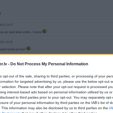
2010, 14:37
p nav īpaši lielas izvēles - Carrera
010, 14:29
sejais brauka pa trasi?
2010, 13:55
.lv -
Do Not Process My Personal Information
ik ilgi gulēt
to opt-out of the sale, sharing to third parties, or processing of your per
 2010, 12:22
formation for targeted advertising by us, please use the below opt-out s
jās
r selection. Please note that after your opt-out request is processed y
eing interest-based ads based on personal information utilized by us or
2010, 11:52
disclosed to third parties prior to your opt-out. You may separately opt-
teikt - foto aparāts vēl nebija ieslēgts, kad viss jau bija beidzies
losure of your personal information by third parties on the IAB’s list of
. This information may also be disclosed by us to third parties on the
IA
2010, 11:51