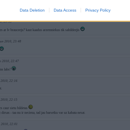
2010, 00:00
Data Deletion
Data Access
Privacy Policy
s bildees ticis,taksh to viss ok
0, 23:53
es ar lv brauceeju? kaut kaadus arzemniekus tik sabildeejis
Jun 2010, 23:48
n 2010, 22:47
ms labs!
 2010, 22:16
t.
 2010, 22:15
es caur sietu bildetas
irsas - taa nu ir neciena, tad jau barsetku var uz kabata nesat.
n 2010, 22:01