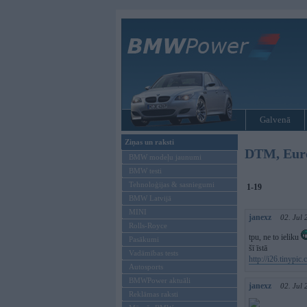
Galvenā
Ziņas un raksti
DTM, Euro
BMW modeļu jaunumi
BMW testi
Tehnoloģijas & sasniegumi
1-19
BMW Latvijā
MINI
janexz
02. Jul
Rolls-Royce
tpu, ne to ieliku
Pasākumi
šī īstā
Vadāmības tests
http://i26.tinypic
Autosports
BMWPower aktuāli
janexz
02. Jul
Reklāmas raksti