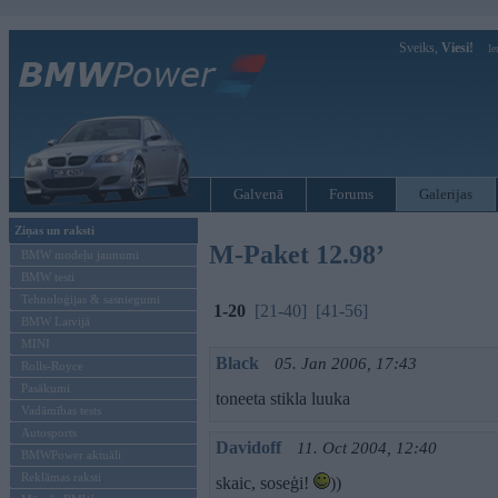
Sveiks,
Viesi!
Ie
Galvenā
Forums
Galerijas
Ziņas un raksti
M-Paket 12.98’
BMW modeļu jaunumi
BMW testi
Tehnoloģijas & sasniegumi
1-20
[21-40]
[41-56]
BMW Latvijā
MINI
Black
05. Jan 2006, 17:43
Rolls-Royce
Pasākumi
toneeta stikla luuka
Vadāmības tests
Autosports
Davidoff
11. Oct 2004, 12:40
BMWPower aktuāli
Reklāmas raksti
skaic, soseģi!
))