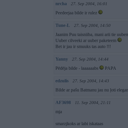
nrcha
27. Sep 2004, 16:01
Peedeejaa bilde ir rulez
Tune-L
27. Sep 2004, 14:50
Jaanim Puu taisniiba, mani arii tie uub
Uuber cilveeki ar uuber paketeem
Bet ir jau ir smuuks tas auto !!!
Yanny
27. Sep 2004, 14:44
Pēdēja bilde - laaaaaabs
PAPA
edzulis
27. Sep 2004, 14:43
Bilde ar pašu Batmanu jau nu ļoti elega
AF3698
11. Sep 2004, 21:11
mja
smarzjkoks ar labi iskataas