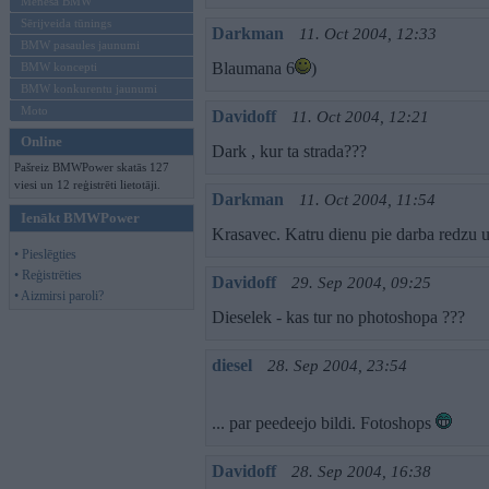
Mēneša BMW
Sērijveida tūnings
Darkman
11. Oct 2004, 12:33
BMW pasaules jaunumi
Blaumana 6
)
BMW koncepti
BMW konkurentu jaunumi
Moto
Davidoff
11. Oct 2004, 12:21
Online
Dark , kur ta strada???
Pašreiz BMWPower skatās 127
viesi un 12 reģistrēti lietotāji.
Darkman
11. Oct 2004, 11:54
Ienākt BMWPower
Krasavec. Katru dienu pie darba redzu 
• Pieslēgties
• Reģistrēties
Davidoff
29. Sep 2004, 09:25
• Aizmirsi paroli?
Dieselek - kas tur no photoshopa ???
diesel
28. Sep 2004, 23:54
... par peedeejo bildi. Fotoshops
Davidoff
28. Sep 2004, 16:38