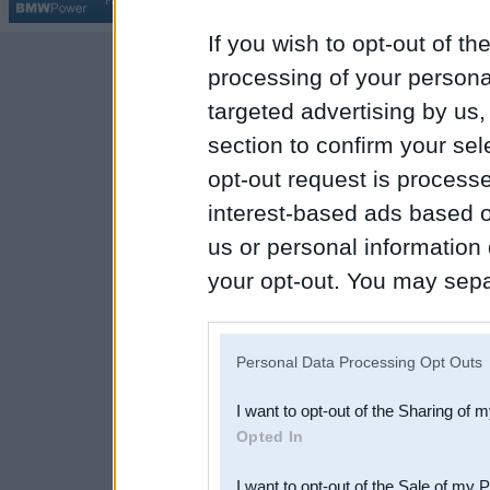
Par BMWPower
|
Kontakti
|
Reklāma
If you wish to opt-out of the
processing of your personal
targeted advertising by us
section to confirm your sel
opt-out request is proces
interest-based ads based o
us or personal information d
your opt-out. You may separ
disclosure of your personal
IAB’s list of downstream pa
Personal Data Processing Opt Outs
also be disclosed by us to 
I want to opt-out of the Sharing of 
Downstream Participants
th
Opted In
third parties.
I want to opt-out of the Sale of my 