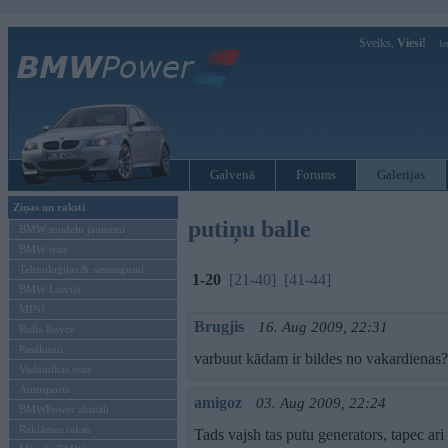
Sveiks,
Viesi!
Ie
Galvenā
Forums
Galerijas
Ziņas un raksti
putiņu balle
BMW modeļu jaunumi
BMW testi
Tehnoloģijas & sasniegumi
1-20
[21-40]
[41-44]
BMW Latvijā
MINI
Brugjis
16. Aug 2009, 22:31
Rolls-Royce
Pasākumi
varbuut kādam ir bildes no vakardienas?
Vadāmības tests
Autosports
amigoz
03. Aug 2009, 22:24
BMWPower aktuāli
Reklāmas raksti
Tads vajsh tas putu generators, tapec ari