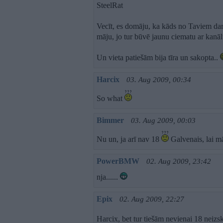
SteelRat
Vecīt, es domāju, ka kāds no Taviem dari
māju, jo tur būvē jaunu ciematu ar kanālu
Un vieta patiešām bija tīra un sakopta..
Harcix
03. Aug 2009, 00:34
So what
Bimmer
03. Aug 2009, 00:03
Nu un, ja arī nav 18
Galvenais, lai m
PowerBMW
02. Aug 2009, 23:42
nja......
Epix
02. Aug 2009, 22:27
Harcix, bet tur tiešām nevienai 18 neizs