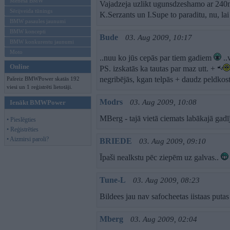
Mēneša BMW
Vajadzeja uzlikt ugunsdzeshamo ar 240m
Sērijveida tūnings
K.Serzants un I.Supe to paraditu, nu, lai
BMW pasaules jaunumi
BMW koncepti
Bude
03. Aug 2009, 10:17
BMW konkurentu jaunumi
Moto
..nuu ko jūs cepās par tiem gadiem
..
Online
PS. izskatās ka tautas par maz utt. +
negribējās, kgan telpās + daudz peldkost
Pašreiz BMWPower skatās 192
viesi un 1 reģistrēti lietotāji.
Modrs
03. Aug 2009, 10:08
Ienākt BMWPower
MBerg - tajā vietā ciemats labākajā ga
• Pieslēgties
• Reģistrēties
• Aizmirsi paroli?
BRIEDE
03. Aug 2009, 09:10
Īpaši nealkstu pēc ziepēm uz galvas..
Tune-L
03. Aug 2009, 08:23
Bildees jau nav safocheetas iistaas puta
Mberg
03. Aug 2009, 02:04