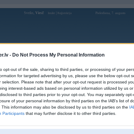
Sveiks,
Viesi!
|
Piektdiena, 7. augusts
Ienākt
Reģistrācija
Forums
Galerijas
Reģistrācija
Lietotāji
Meklētājs
.lv -
Do Not Process My Personal Information
ojums 2009
to opt-out of the sale, sharing to third parties, or processing of your per
formation for targeted advertising by us, please use the below opt-out s
r selection. Please note that after your opt-out request is processed y
eing interest-based ads based on personal information utilized by us or
disclosed to third parties prior to your opt-out. You may separately opt-
ul 2009, 10:33
losure of your personal information by third parties on the IAB’s list of
. This information may also be disclosed by us to third parties on the
IA
Participants
that may further disclose it to other third parties.
ul 2009, 10:33
maz nav E30, galvenajā lomā