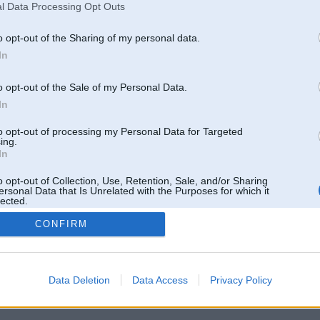
l Data Processing Opt Outs
ul 2009, 09:48
svaraa tikai trasee dzenaa
btw dazhi loti ok auto redzami, lai gan izksatas ka tautas parak
o opt-out of the Sharing of my personal data.
In
09, 09:04
o opt-out of the Sale of my Personal Data.
 jauniešu pasākums bijis, vismaz nav pilns ar penšiem
In
to opt-out of processing my Personal Data for Targeted
ing.
In
Tikai reģistrēti lietotāji drīkst pievienot komentārus
o opt-out of Collection, Use, Retention, Sale, and/or Sharing
Reģistrēties
ersonal Data that Is Unrelated with the Purposes for which it
lected.
Out
CONFIRM
 un nav saistīts ar
Galvena
|
Forums
|
Galerijas
|
Reģistrācija
|
Lietotaāji
|
Meklētājs
|
Reklā
Data Deletion
Data Access
Privacy Policy