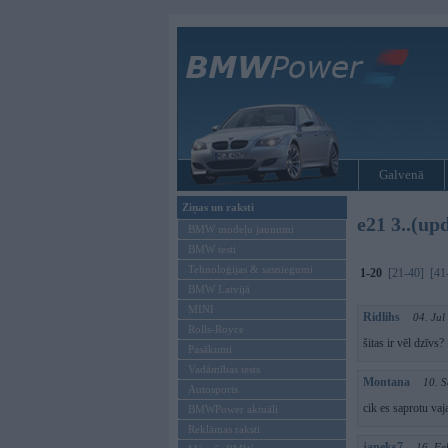
Galvenā
Ziņas un raksti
e21 3..(up
BMW modeļu jaunumi
BMW testi
Tehnoloģijas & sasniegumi
1-20
[21-40]
[41
BMW Latvijā
MINI
Ridlihs
04. Jul
Rolls-Royce
šitas ir vēl dzīvs?
Pasākumi
Vadāmības tests
Montana
10. S
Autosports
cik es saprotu vaj
BMWPower aktuāli
Reklāmas raksti
janeks7
16. Fe