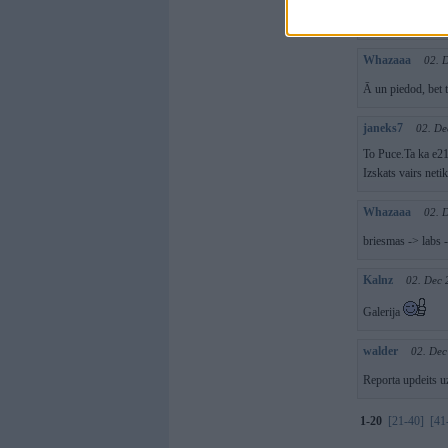
smuks dupsītis pē
Whazaaa
02. 
Ā un piedod, bet 
janeks7
02. De
To Puce.Ta ka e21
Izskats vairs netik
Whazaaa
02. 
briesmas -> labs 
Kalnz
02. Dec 
Galerija
walder
02. Dec
Reporta updeits 
1-20
[21-40]
[41