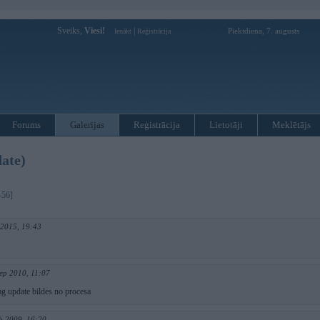
Sveiks,
Viesi!
|
Piektdiena, 7. augusts
Ienākt
Reģistrācija
Forums
Galerijas
Reģistrācija
Lietotāji
Meklētājs
date)
-56]
 2015, 19:43
ep 2010, 11:07
ag update bildes no procesa
b 2009, 16:20