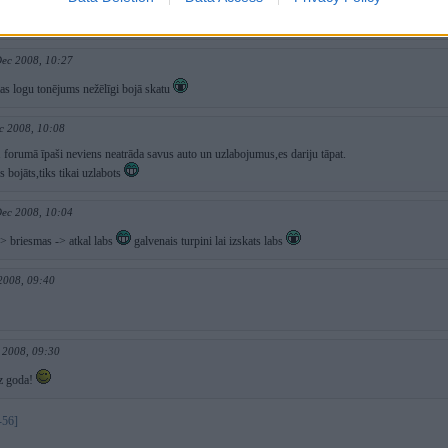
dējā bildē
Dec 2008, 10:27
tas logu tonējums nežēlīgi bojā skatu
c 2008, 10:08
 forumā īpaši neviens neatrāda savus auto un uzlabojumus,es dariju tāpat.
s bojāts,tiks tikai uzlabots
Dec 2008, 10:04
-> briesmas -> atkal labs
galvenais turpini lai izskats labs
2008, 09:40
 2008, 09:30
uz goda!
-56]