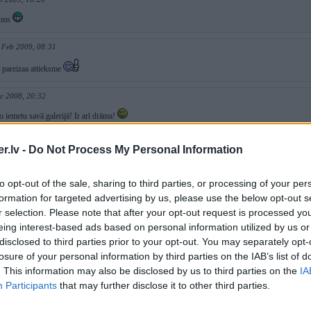
jums
 Feb 2009, 08:31
r pareizaa attieksme
c 2008, 20:32
ko iemetu savā galerijā! Ir arī drāma!
Dec 2008, 01:06
.lv -
Do Not Process My Personal Information
ito galeriju
ieliec arī sazāģēto bundžu, cilvēkiem patīk drāma
to opt-out of the sale, sharing to third parties, or processing of your per
formation for targeted advertising by us, please use the below opt-out s
c 2008, 21:45
r selection. Please note that after your opt-out request is processed y
ot - kā mana bundža sazāģēta? Būs laiks, iemetīšu kaut ko!
eing interest-based ads based on personal information utilized by us or
disclosed to third parties prior to your opt-out. You may separately opt-
c 2008, 21:44
losure of your personal information by third parties on the IAB’s list of
āds vienmēr brauks pa priekšu...tajā bildē mani aizkoda tikai tas, kur prāts bija žileti uzlikt
. This information may also be disclosed by us to third parties on the
IA
ar lietām, kuras vēl nav notikušas!
Participants
that may further disclose it to other third parties.
c 2008, 08:36