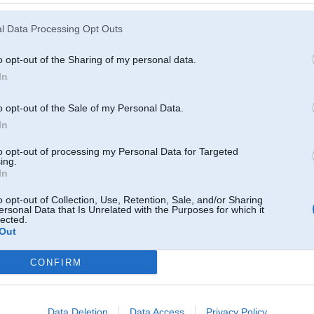
o savu galeriju un arī paplāties
arēsi revanšēties
ja Tev aizkoda tā bilde kur mans e21 brauc pa priekšu
l Data Processing Opt Outs
c 2008, 21:36
o opt-out of the Sharing of my personal data.
bez apstājas, pat pa naktīm, tikai neplātās!
In
02. Dec 2008, 20:49
o opt-out of the Sale of my Personal Data.
ct saimniekam! Zinu ka daudz laika ieguldit, naudas.. Prieks ka cilvēki dara kaut ko lidz
In
to opt-out of processing my Personal Data for Targeted
ec 2008, 19:40
ing.
In
ildē auto uz tiem Alpina/BMW diskiem
r uzņēmību krāmēties.
o opt-out of Collection, Use, Retention, Sale, and/or Sharing
ersonal Data that Is Unrelated with the Purposes for which it
c 2008, 12:48
lected.
Out
ju uzdzinis
CONFIRM
2. Dec 2008, 12:47
0b27 uz stenda nemērīji??
 Dec 2008, 12:25
Data Deletion
Data Access
Privacy Policy