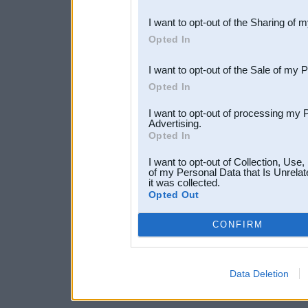
also be disclosed by us to 
I want to opt-out of the Sharing of 
Downstream Participants
th
Opted In
third parties.
I want to opt-out of the Sale of my 
Opted In
I want to opt-out of processing my 
Advertising.
Opted In
I want to opt-out of Collection, Use
of my Personal Data that Is Unrelat
it was collected.
Opted Out
CONFIRM
Data Deletion