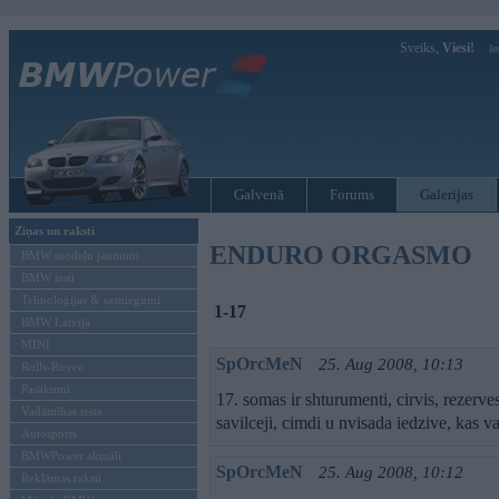
Sveiks,
Viesi!
Ie
Galvenā
Forums
Galerijas
Ziņas un raksti
ENDURO ORGASMO
BMW modeļu jaunumi
BMW testi
Tehnoloģijas & sasniegumi
1-17
BMW Latvijā
MINI
SpOrcMeN
25. Aug 2008, 10:13
Rolls-Royce
Pasākumi
17. somas ir shturumenti, cirvis, rezerves
Vadāmības tests
savilceji, cimdi u nvisada iedzive, kas va
Autosports
BMWPower aktuāli
SpOrcMeN
25. Aug 2008, 10:12
Reklāmas raksti