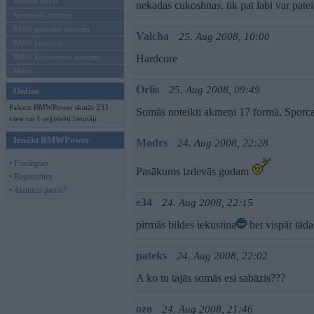
Mēneša BMW
nekadas cukoshnas, tik pat labi var pat
Sērijveida tūnings
BMW pasaules jaunumi
Valcha
25. Aug 2008, 10:00
BMW koncepti
BMW konkurentu jaunumi
Hardcore
Moto
Orlis
25. Aug 2008, 09:49
Online
Pašreiz BMWPower skatās 233
Somās noteikti akmeņi 17 formā, Sporc
viesi un 1 reģistrēti lietotāji.
Ienākt BMWPower
Modrs
24. Aug 2008, 22:28
• Pieslēgties
Pasākums izdevās godam
• Reģistrēties
• Aizmirsi paroli?
e34
24. Aug 2008, 22:15
pirmās bildes iekustina
bet vispār tāda
pateks
24. Aug 2008, 22:02
A ko tu tajās somās esi sabāzis???
ozo
24. Aug 2008, 21:46