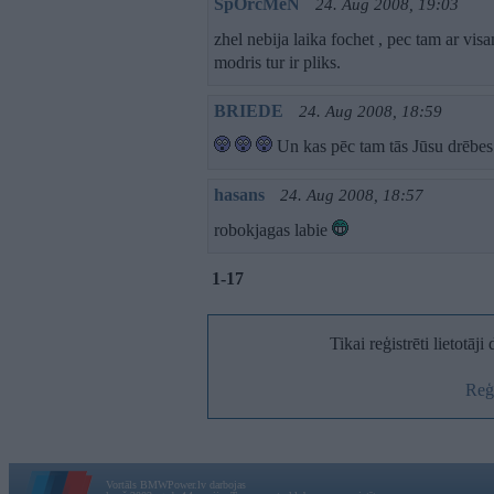
SpOrcMeN
24. Aug 2008, 19:03
zhel nebija laika fochet , pec tam ar visa
modris tur ir pliks.
BRIEDE
24. Aug 2008, 18:59
Un kas pēc tam tās Jūsu drēbe
hasans
24. Aug 2008, 18:57
robokjagas labie
1-17
Tikai reģistrēti lietotāj
Reģi
Vortāls BMWPower.lv darbojas