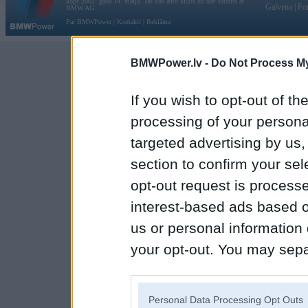
kopš 2002. gada 14. maija. Tas nav auto klubs un nav saistīts ar
Galvena
|
Fo
BMW AG.
Par BMWPower
|
Kontakti
|
Reklāma
BMWPower.lv -
Do Not Process My
If you wish to opt-out of the
processing of your personal
targeted advertising by us
section to confirm your sel
opt-out request is proces
interest-based ads based o
us or personal information d
your opt-out. You may separ
disclosure of your personal
IAB’s list of downstream pa
Personal Data Processing Opt Outs