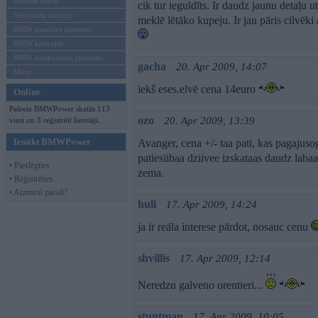
Mēneša BMW
cik tur ieguldīts. Ir daudz jaunu detaļu u
Sērijveida tūnings
meklē lētāko kupeju. Ir jau pāris cilvēki 
BMW pasaules jaunumi
BMW koncepti
BMW konkurentu jaunumi
gacha
20. Apr 2009, 14:07
Moto
iekš eses.elvē cena 14euro
Online
Pašreiz BMWPower skatās 113
ozo
20. Apr 2009, 13:39
viesi un 3 reģistrēti lietotāji.
Ienākt BMWPower
Avanger, cena +/- taa pati, kas pagajus
patiesiibaa dziivee izskataas daudz labaa
• Pieslēgties
zema.
• Reģistrēties
• Aizmirsi paroli?
huli
17. Apr 2009, 14:24
ja ir reāla interese pārdot, nosauc cenu
shvillis
17. Apr 2009, 12:14
Neredzu galveno orentieri...
stuntman
17. Apr 2009, 10:05