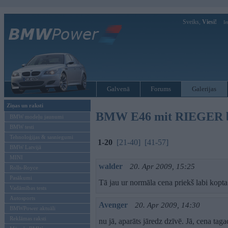
Sveiks,
Viesi!
Ie
Galvenā
Forums
Galerijas
Ziņas un raksti
BMW E46 mit RIEGER b
BMW modeļu jaunumi
BMW testi
Tehnoloģijas & sasniegumi
1-20
[21-40]
[41-57]
BMW Latvijā
MINI
walder
20. Apr 2009, 15:25
Rolls-Royce
Pasākumi
Tā jau ur normāla cena priekš labi kopta
Vadāmības tests
Autosports
Avenger
20. Apr 2009, 14:30
BMWPower aktuāli
Reklāmas raksti
nu jā, aparāts jāredz dzīvē. Jā, cena taga