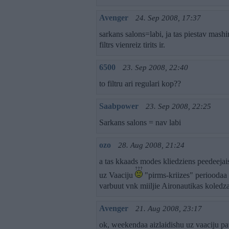
Avenger
24. Sep 2008, 17:37
sarkans salons=labi, ja tas piestav mash
filtrs vienreiz tirits ir.
6500
23. Sep 2008, 22:40
to filtru ari regulari kop??
Saabpower
23. Sep 2008, 22:25
Sarkans salons = nav labi
ozo
28. Aug 2008, 21:24
a tas kkaads modes kliedziens peedeejais
uz Vaaciju
"pirms-kriizes" perioodaa 
varbuut vnk miiljie Aironautikas koledz
Avenger
21. Aug 2008, 23:17
ok, weekendaa aizlaidishu uz vaaciju pa