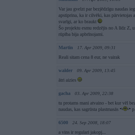
Var jau gvelzt par bezjēdzīgu naudas iegul
apstiprina, ka ir cilvēki, kas pārvietojas 
svarīgi, ar ko braukt
Šo projektu esmu redzējis no A līdz Z, u
rūpība bija apbrīnojami.
Martin
17. Apr 2009, 09:31
Reali sitam cena 8 eur, ne vairak
walder
09. Apr 2009, 13:45
ātri aizies
gacha
03. Apr 2009, 22:38
tu protams mani atvaino - bet kur vēl be
naudas, kas sagrūsta plastmasās
p.
6500
24. Sep 2008, 18:07
a vins ir regulari jakopj...