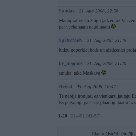
Sunday
21. Aug 2008, 22:58
Manuprat vinsh zhigli jadzen uz Vaczemi,
par veelamaam naudinaam
SpOrcMeN
21. Aug 2008, 21:49
ludzu noperkiet kads un aizdzeniet proj
by_magnus
21. Aug 2008, 21:20
smuka, taka Maskava
Deivid
05. Aug 2008, 16:47
Te nebija ironijas, es vienkarsi jautaju E
Es personigi pats sev plaanoju taadu uzst
1-20
[21-40]
[41-57]
Tikai reģistrēti lietotāj