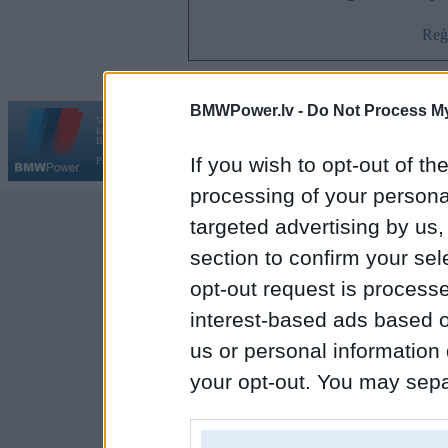
Reģi
BMWPower.lv -
Do Not Process My
Vortāls BMWPower.lv darbojas
kopš 2002. gada 14. maija. Tas nav auto klubs un nav saistīts ar
Galvena
|
Fo
BMW AG.
If you wish to opt-out of the
Par BMWPower
|
Kontakti
|
Reklāma
processing of your personal
targeted advertising by us
section to confirm your sel
opt-out request is proces
interest-based ads based o
us or personal information d
your opt-out. You may separ
disclosure of your personal
IAB’s list of downstream pa