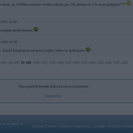
 pa 4men. un 12000km masinas vertiba nokritas par 25k pirmaja un 15k otraja gadijuma????
 2008, 11:08
zteiktajam piedāvājumam
 2008, 11:08
. Aizsūti Emigrantam teh pases kopiju, bildes un aprīkojumu
1-60]
[61-80]
81-100
[101-120]
[121-140]
[141-160]
[161-180]
[181-200]
[201-220]
Tikai reģistrēti lietotāji drīkst pievienot komentārus
Reģistrēties
 un nav saistīts ar
Galvena
|
Forums
|
Galerijas
|
Reģistrācija
|
Lietotaāji
|
Meklētājs
|
Reklā