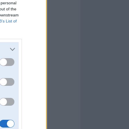
 personal
out of the
 downstream
B’s List of