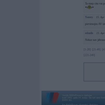
Ta starp citu vai
Yanny
15. Apr
pievienojos AV i
edzulis
15. Apr
Nekur nav jābrauc
[1-20]
[21-40]
[4
[221-240]
Vortāls BMWPower.lv darbojas
kopš 2002. gada 14. maija. Tas nav auto klubs
BMW AG.
Par BMWPower
|
Kontakti
|
Reklāma