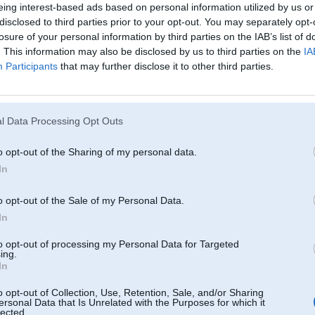
eing interest-based ads based on personal information utilized by us or
 tevi nepazistu a kas tev pa abidu ir ??? nu labi maksa tavs auto 10 k vairak, ludzu , ludzu
disclosed to third parties prior to your opt-out. You may separately opt-
erigak gulesi ???
losure of your personal information by third parties on the IAB’s list of
. This information may also be disclosed by us to third parties on the
IA
. Apr 2008, 11:16
Participants
that may further disclose it to other third parties.
et man lidzvertigu auto mobile un iztirzasim cenu un viss, runajam pec fakta nevis kaut kadus
ka Puu kaut ko nevar pardot un Egons kaut ko nevar nopirkt.
 2008, 11:15
l Data Processing Opt Outs
ņiem tos auto vērtē krienti mazāk nekā agrāk tādēļ, lai noturētu apgrozījumu kaut kādā līmenī,
ilvēki jau tāpat vērtēs - vai tur 25 vai 35. It īpaši, ja HL der praktiski tikai BRC.
o opt-out of the Sharing of my personal data.
In
 2008, 11:14
ūdzu man, vēlams - izmantojot pieturzīmes, kas tieši man nepielec ?
o opt-out of the Sale of my Personal Data.
In
 2008, 11:13
 daži reālie cipari uz šo brīdi. nav ko te cepties, lai saskaita un nopublicē, ja jau šis jautājums
to opt-out of processing my Personal Data for Targeted
ing.
In
8, 11:13
o opt-out of Collection, Use, Retention, Sale, and/or Sharing
uso nedel bija Ls 25
:inflacija:
ersonal Data that Is Unrelated with the Purposes for which it
lected.