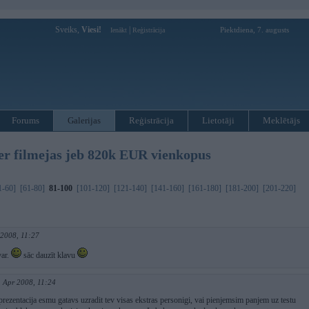
Sveiks,
Viesi!
|
Piektdiena, 7. augusts
Ienākt
Reģistrācija
Forums
Galerijas
Reģistrācija
Lietotāji
Meklētājs
filmejas jeb 820k EUR vienkopus
1-60]
[61-80]
81-100
[101-120]
[121-140]
[141-160]
[161-180]
[181-200]
[201-220]
 2008, 11:27
var.
sāc dauzīt klavu
. Apr 2008, 11:24
rezentacija esmu gatavs uzradit tev visas ekstras personigi, vai pienjemsim panjem uz testu