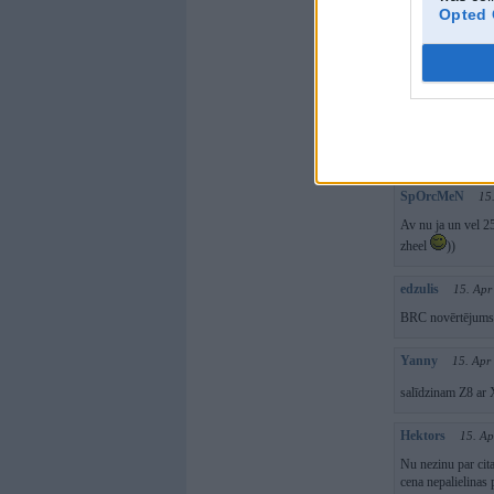
SpOrcMeN
15
Opted 
negribas iet skane
tev poljubomu liek
edzulis
15. Apr
btw, 335 un 330 st
saprotu, ka visiem
SpOrcMeN
15
Av nu ja un vel 25
zheel
))
edzulis
15. Apr
BRC novērtējums 
Yanny
15. Apr
salīdzinam Z8 ar
Hektors
15. Ap
Nu nezinu par cit
cena nepalielinas 