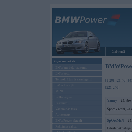
Galvenā
Ziņas un raksti
BMWPower 
BMW modeļu jaunumi
BMW testi
Tehnoloģijas & sasniegumi
[1-20]
[21-40]
[4
BMW Latvijā
[221-240]
MINI
Rolls-Royce
Yanny
15. Apr
Pasākumi
Vadāmības tests
Sporc - redzi, ka 
Autosports
SpOrcMeN
BMWPower aktuāli
15
Reklāmas raksti
Edzuli nakoshaja p