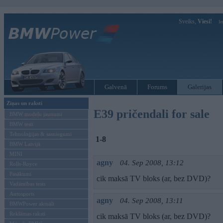
Sveiks,
Viesi!
Ie
Galvenā
Forums
Galerijas
Ziņas un raksti
E39 pričendali for sale
BMW modeļu jaunumi
BMW testi
Tehnoloģijas & sasniegumi
1-8
BMW Latvijā
MINI
agny
04. Sep 2008, 13:12
Rolls-Royce
Pasākumi
cik maksā TV bloks (ar, bez DVD)?
Vadāmības tests
Autosports
agny
04. Sep 2008, 13:11
BMWPower aktuāli
Reklāmas raksti
cik maksā TV bloks (ar, bez DVD)?