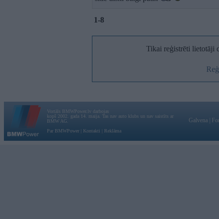
1-8
Tikai reģistrēti lietotāj
Reģi
Vortāls BMWPower.lv darbojas
kopš 2002. gada 14. maija. Tas nav auto klubs un nav saistīts ar
Galvena
|
Fo
BMW AG.
Par BMWPower
|
Kontakti
|
Reklāma