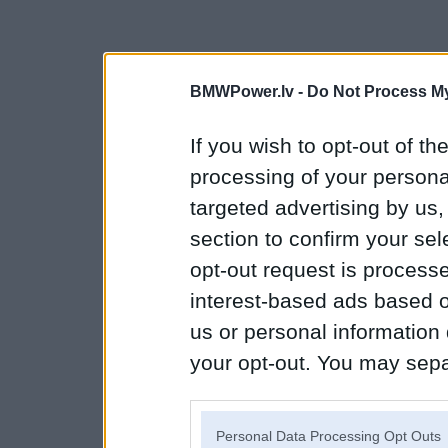
BMWPower.lv -
Do Not Process My
If you wish to opt-out of the
processing of your personal
targeted advertising by us
section to confirm your sel
opt-out request is proces
interest-based ads based o
us or personal information d
your opt-out. You may separ
disclosure of your personal
IAB’s list of downstream pa
Personal Data Processing Opt Outs