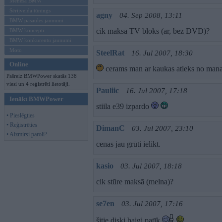
Mēneša BMW
Sērijveida tūnings
agny
04. Sep 2008, 13:11
BMW pasaules jaunumi
cik maksā TV bloks (ar, bez DVD)?
BMW koncepti
BMW konkurentu jaunumi
Moto
SteelRat
16. Jul 2007, 18:30
Online
cerams man ar kaukas atleks no man
Pašreiz BMWPower skatās 138
viesi un 4 reģistrēti lietotāji.
Pauliic
16. Jul 2007, 17:18
Ienākt BMWPower
stiila e39 izpardo
• Pieslēgties
• Reģistrēties
DimanC
03. Jul 2007, 23:10
• Aizmirsi paroli?
cenas jau grūti ielikt.
kasio
03. Jul 2007, 18:18
cik stūre maksā (melna)?
se7en
03. Jul 2007, 17:16
šitie diski baigi patīk