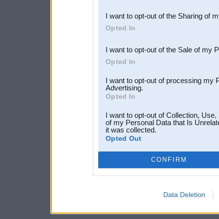
also be disclosed by us to 
I want to opt-out of the Sharing of 
Downstream Participants
th
Opted In
third parties.
I want to opt-out of the Sale of my 
Opted In
I want to opt-out of processing my 
Advertising.
Opted In
I want to opt-out of Collection, Use
of my Personal Data that Is Unrelat
it was collected.
Opted Out
CONFIRM
Data Deletion