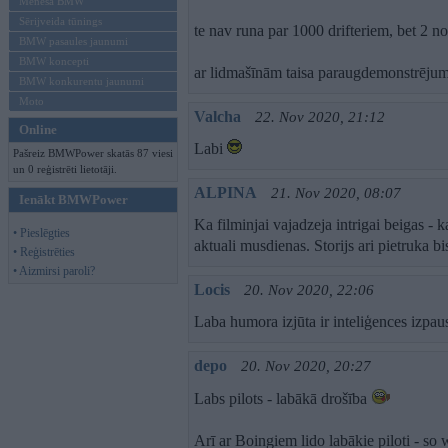
Mēneša BMW
Sērijveida tūnings
te nav runa par 1000 drifteriem, bet 2 no
BMW pasaules jaunumi
BMW koncepti
ar lidmašīnām taisa paraugdemonstrējum
BMW konkurentu jaunumi
Moto
Valcha
22. Nov 2020, 21:12
Online
Labi
Pašreiz BMWPower skatās 87 viesi
un 0 reģistrēti lietotāji.
ALPINA
21. Nov 2020, 08:07
Ienākt BMWPower
Ka filminjai vajadzeja intrigai beigas - kau
• Pieslēgties
aktuali musdienas. Storijs ari pietruka b
• Reģistrēties
• Aizmirsi paroli?
Locis
20. Nov 2020, 22:06
Laba humora izjūta ir inteliģences izpau
depo
20. Nov 2020, 20:27
Labs pilots - labākā drošība
Arī ar Boingiem lido labākie piloti - so