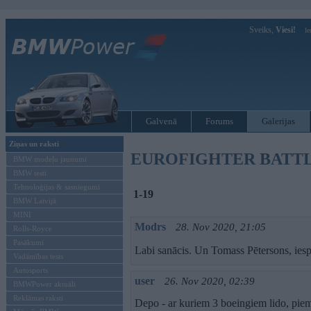
Sveiks,
Viesi!
Ie
Galvenā
Forums
Galerijas
Ziņas un raksti
EUROFIGHTER BATTL
BMW modeļu jaunumi
BMW testi
Tehnoloģijas & sasniegumi
1-19
BMW Latvijā
MINI
Modrs
28. Nov 2020, 21:05
Rolls-Royce
Pasākumi
Labi sanācis. Un Tomass Pētersons, iesp
Vadāmības tests
Autosports
user
26. Nov 2020, 02:39
BMWPower aktuāli
Reklāmas raksti
Depo - ar kuriem 3 boeingiem lido, piem