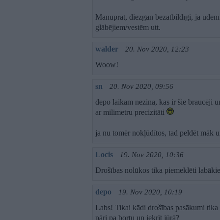
Manuprāt, diezgan bezatbildīgi, ja ūden
glābējiem/vestēm utt.
walder
20. Nov 2020, 12:23
Woow!
sn
20. Nov 2020, 09:56
depo laikam nezina, kas ir šie braucēji
ar milimetru precizitāti
ja nu tomēr nokļūdītos, tad peldēt māk u
Locis
19. Nov 2020, 10:36
Drošības nolūkos tika piemeklēti labākie
depo
19. Nov 2020, 10:19
Labs! Tikai kādi drošības pasākumi tika 
pāri pa bortu un iekrīt jūrā?