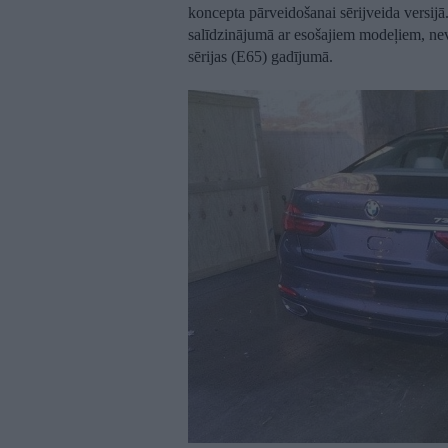
koncepta pārveidošanai sērijveida versijā. 
salīdzinājumā ar esošajiem modeļiem, nev
sērijas (E65) gadījumā.