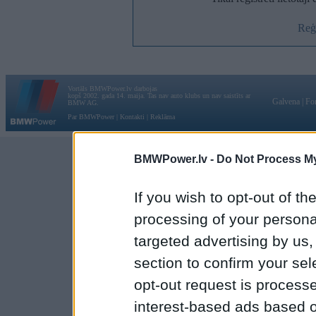
Reģi
Vortāls BMWPower.lv darbojas
kopš 2002. gada 14. maija. Tas nav auto klubs un nav saistīts ar
Galvena
|
Fo
BMW AG.
Par BMWPower
|
Kontakti
|
Reklāma
BMWPower.lv -
Do Not Process My
If you wish to opt-out of the
processing of your personal
targeted advertising by us
section to confirm your sel
opt-out request is proces
interest-based ads based o