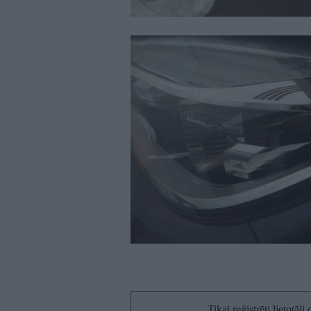
Tikai reģistrēti lietotāj