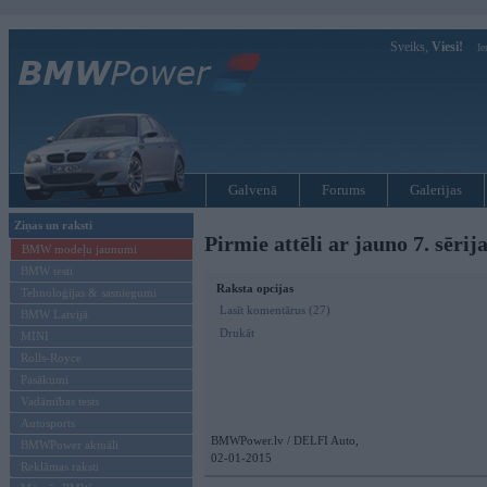
Sveiks,
Viesi!
Ie
Galvenā
Forums
Galerijas
Ziņas un raksti
Pirmie attēli ar jauno 7. sērij
BMW modeļu jaunumi
BMW testi
Raksta opcijas
Tehnoloģijas & sasniegumi
Lasīt komentārus (27)
BMW Latvijā
Drukāt
MINI
Rolls-Royce
Pasākumi
Vadāmības tests
Autosports
BMWPower.lv / DELFI Auto,
BMWPower aktuāli
02-01-2015
Reklāmas raksti