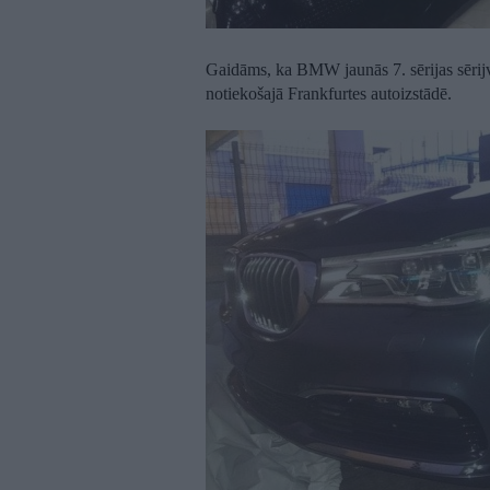
Gaidāms, ka BMW jaunās 7. sērijas sērijve
notiekošajā Frankfurtes autoizstādē.