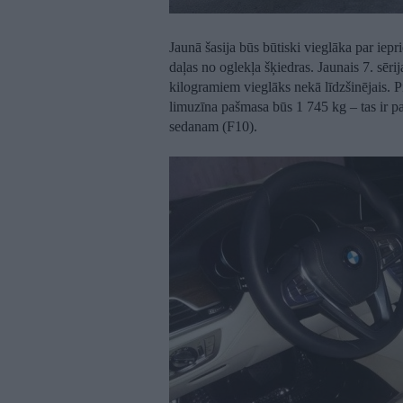
Jaunā šasija būs būtiski vieglāka par iepr
daļas no oglekļa šķiedras. Jaunais 7. sēri
kilogramiem vieglāks nekā līdzšinējais
limuzīna pašmasa būs 1 745 kg – tas ir p
sedanam (F10).