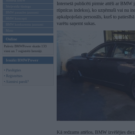
Mēneša BMW
Internetā publicēti pirmie attēli ar BMW 
Sērijveida tūnings
rūpnīcas indekss), ko uzņēmuši vai nu indu
BMW pasaules jaunumi
apkalpojošais personāls, kurš to patiesībā
BMW koncepti
varētu saņemt sukas.
BMW konkurentu jaunumi
Moto
Online
Pašreiz BMWPower skatās 133
viesi un 7 reģistrēti lietotāji.
Ienākt BMWPower
• Pieslēgties
• Reģistrēties
• Aizmirsi paroli?
Kā redzams attēlos, BMW izvēlējies diez