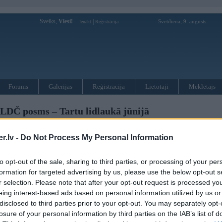
Sveiks,
Viesi!
|
Svetdiena, 9. augusts
Ienākt
Reģistrācija
Forums
Galerijas
Reģistrācija
Lietotāji
Meklētājs
LDČ posms – Tartu lidlaukā jūnijā
.lv -
Do Not Process My Personal Information
 (8)
to opt-out of the sale, sharing to third parties, or processing of your per
formation for targeted advertising by us, please use the below opt-out s
r selection. Please note that after your opt-out request is processed y
eing interest-based ads based on personal information utilized by us or
disclosed to third parties prior to your opt-out. You may separately opt-
losure of your personal information by third parties on the IAB’s list of