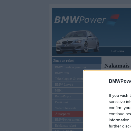
Galvenā
Ziņas un raksti
Nākamais 
BMW modeļu jaunumi
BMW testi
Raksta opcijas
Tehnoloģijas & sasniegumi
BMWPower
Lasīt komentārus
BMW Latvijā
Drukāt
MINI
If you wish 
Rolls-Royce
sensitive in
Pasākumi
confirm you
Vadāmības tests
continue se
Autosports
BMWPower.lv,
information 
BMWPower aktuāli
31-05-2011
further disc
Reklāmas raksti