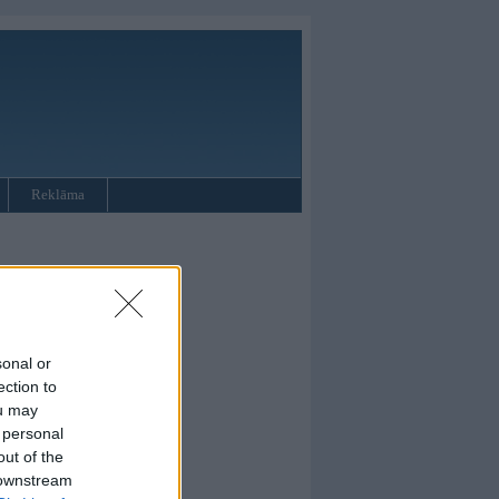
Reklāma
sonal or
ection to
ou may
 personal
out of the
 downstream