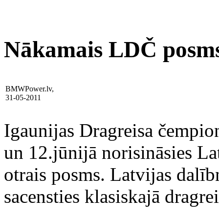
Nākamais LDČ posms –
BMWPower.lv,
31-05-2011
Igaunijas Dragreisa čempion
un 12.jūnijā norisināsies L
otrais posms. Latvijas dalīb
sacensties klasiskajā dragre