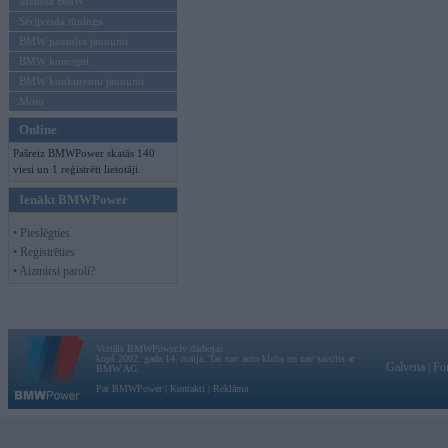
Mēneša BMW
Sērijveida tūnings
BMW pasaules jaunumi
BMW koncepti
BMW konkurentu jaunumi
Moto
Online
Pašreiz BMWPower skatās 140
viesi un 1 reģistrēti lietotāji.
Ienākt BMWPower
• Pieslēgties
• Reģistrēties
• Aizmirsi paroli?
Vortāls BMWPower.lv darbojas
kopš 2002. gada 14. maija. Tas nav auto klubs un nav saistīts ar
Galvena
|
Fo
BMW AG.
Par BMWPower
|
Kontakti
|
Reklāma