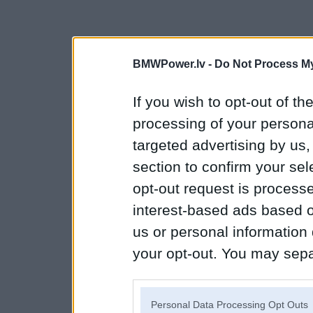
BMWPower.lv -
Do Not Process My
If you wish to opt-out of the
processing of your personal
targeted advertising by us
section to confirm your sel
opt-out request is proces
interest-based ads based o
us or personal information d
your opt-out. You may separ
disclosure of your personal
IAB’s list of downstream pa
Personal Data Processing Opt Outs