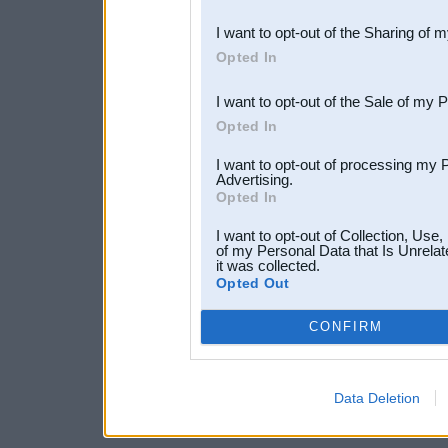
also be disclosed by us to 
I want to opt-out of the Sharing of 
Downstream Participants
th
Opted In
third parties.
I want to opt-out of the Sale of my 
Opted In
I want to opt-out of processing my 
Advertising.
Opted In
I want to opt-out of Collection, Use
of my Personal Data that Is Unrelat
it was collected.
Opted Out
CONFIRM
Data Deletion