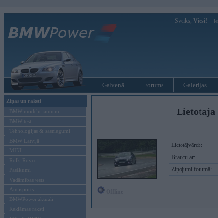
Sveiks,
Viesi!
Ie
Galvenā
Forums
Galerijas
Ziņas un raksti
Lietotāja 
BMW modeļu jaunumi
BMW testi
Tehnoloģijas & sasniegumi
BMW Latvijā
Lietotājvārds:
MINI
Braucu ar:
Rolls-Royce
Ziņojumi forumā:
Pasākumi
Vadāmības tests
Autosports
Offline
BMWPower aktuāli
Reklāmas raksti