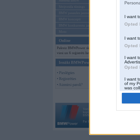
Mēneša BMW
Persona
Sērijveida tūnings
BMW pasaules jaunumi
I want t
BMW koncepti
Opted 
BMW konkurentu jaunumi
Moto
I want t
Online
Opted 
Pašreiz BMWPower skatās 145
viesi un 6 reģistrēti lietotāji.
I want 
Advertis
Ienākt BMWPower
Opted 
• Pieslēgties
• Reģistrēties
I want t
of my P
• Aizmirsi paroli?
was col
Opted 
Vortāls BMWPower.lv darbojas
kopš 2002. gada 14. maija. Tas nav auto klubs
BMW AG.
Par BMWPower
|
Kontakti
|
Reklāma