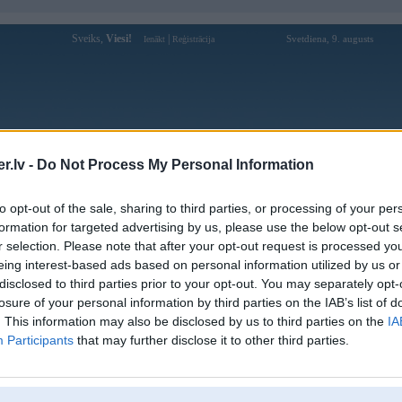
Sveiks,
Viesi!
|
Svetdiena, 9. augusts
Ienākt
Reģistrācija
Forums
Galerijas
Reģistrācija
Lietotāji
Meklētājs
.lv -
Do Not Process My Personal Information
Lietotāja zzzzapporg profils
to opt-out of the sale, sharing to third parties, or processing of your per
formation for targeted advertising by us, please use the below opt-out s
Lietotājvārds:
zzzzapporg
r selection. Please note that after your opt-out request is processed y
eing interest-based ads based on personal information utilized by us or
Ziņojumi forumā:
0
disclosed to third parties prior to your opt-out. You may separately opt-
Pēdējie ziņojumi forumā
[
]
losure of your personal information by third parties on the IAB’s list of
. This information may also be disclosed by us to third parties on the
IA
Participants
that may further disclose it to other third parties.