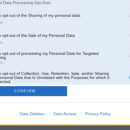
l Data Processing Opt Outs
o opt-out of the Sharing of my personal data.
In
o opt-out of the Sale of my Personal Data.
In
to opt-out of processing my Personal Data for Targeted
ing.
In
o opt-out of Collection, Use, Retention, Sale, and/or Sharing
ersonal Data that Is Unrelated with the Purposes for which it
lected.
Out
CONFIRM
 un nav saistīts ar
Galvena
|
Forums
|
Galerijas
|
Reģistrācija
|
Lietotaāji
|
Meklētājs
|
Reklā
Data Deletion
Data Access
Privacy Policy