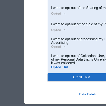
also be disclosed by us to 
I want to opt-out of the Sharing of 
Downstream Participants
th
Opted In
third parties.
I want to opt-out of the Sale of my 
Opted In
I want to opt-out of processing my 
Advertising.
Opted In
I want to opt-out of Collection, Use
of my Personal Data that Is Unrelat
it was collected.
Opted Out
CONFIRM
Data Deletion