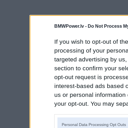
BMWPower.lv -
Do Not Process My
If you wish to opt-out of the
processing of your personal
targeted advertising by us
section to confirm your sel
opt-out request is proces
interest-based ads based o
us or personal information d
your opt-out. You may separ
disclosure of your personal
IAB’s list of downstream pa
Personal Data Processing Opt Outs