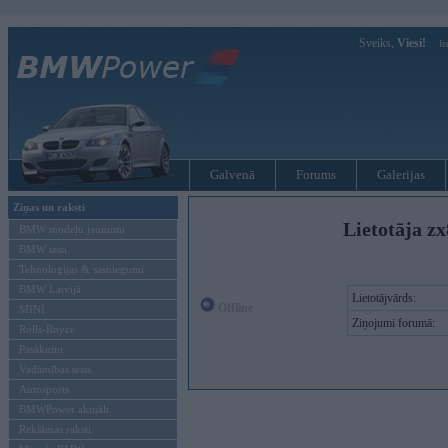
Sveiks,
Viesi!
Ie
Galvenā
Forums
Galerijas
Ziņas un raksti
Lietotāja zx
BMW modeļu jaunumi
BMW testi
Tehnoloģijas & sasniegumi
BMW Latvijā
Lietotājvārds:
Offline
MINI
Ziņojumi forumā:
Rolls-Royce
Pasākumi
Vadāmības tests
Autosports
BMWPower aktuāli
Reklāmas raksti