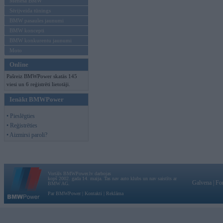
Mēneša BMW
Sērijveida tūnings
BMW pasaules jaunumi
BMW koncepti
BMW konkurentu jaunumi
Moto
Online
Pašreiz BMWPower skatās 145
viesi un 6 reģistrēti lietotāji.
Ienākt BMWPower
• Pieslēgties
• Reģistrēties
• Aizmirsi paroli?
Vortāls BMWPower.lv darbojas
kopš 2002. gada 14. maija. Tas nav auto klubs un nav saistīts ar
Galvena
|
Fo
BMW AG.
Par BMWPower
|
Kontakti
|
Reklāma