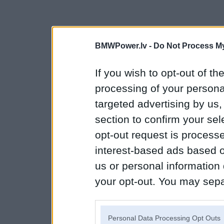
BMWPower.lv -
Do Not Process My
If you wish to opt-out of the
processing of your personal
targeted advertising by us
section to confirm your sel
opt-out request is proces
interest-based ads based o
us or personal information d
your opt-out. You may separ
disclosure of your personal
IAB’s list of downstream pa
Personal Data Processing Opt Outs