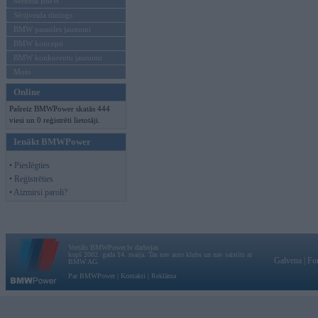
Mēneša BMW
Sērijveida tūnings
BMW pasaules jaunumi
BMW koncepti
BMW konkurentu jaunumi
Moto
Online
Pašreiz BMWPower skatās 444
viesi un 0 reģistrēti lietotāji.
Ienākt BMWPower
• Pieslēgties
• Reģistrēties
• Aizmirsi paroli?
Vortāls BMWPower.lv darbojas
kopš 2002. gada 14. maija. Tas nav auto klubs un nav saistīts ar
Galvena
|
Fo
BMW AG.
Par BMWPower
|
Kontakti
|
Reklāma