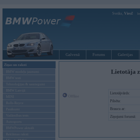
Sveiks,
Viesi!
Ie
Galvenā
Forums
Galerijas
Ziņas un raksti
Lietotāja z
BMW modeļu jaunumi
BMW testi
Tehnoloģijas & sasniegumi
BMW Latvijā
Lietotājvārds:
Offline
MINI
Pilsēta:
Rolls-Royce
Braucu ar:
Pasākumi
Vadāmības tests
Ziņojumi forumā:
Autosports
BMWPower aktuāli
Reklāmas raksti