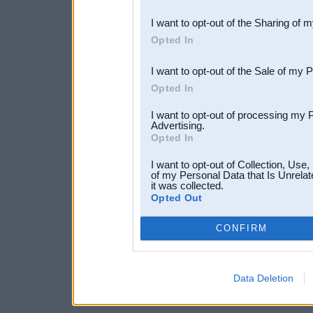
also be disclosed by us to 
I want to opt-out of the Sharing of 
Downstream Participants
th
Opted In
third parties.
I want to opt-out of the Sale of my 
Opted In
I want to opt-out of processing my 
Advertising.
Opted In
I want to opt-out of Collection, Use
of my Personal Data that Is Unrelat
it was collected.
Opted Out
CONFIRM
Data Deletion