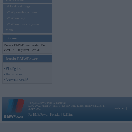
Mēneša BMW
Sērijveida tūnings
BMW pasaules jaunumi
BMW koncepti
BMW konkurentu jaunumi
Moto
Online
Pašreiz BMWPower skatās 152
viesi un 7 reģistrēti lietotāji.
Ienākt BMWPower
• Pieslēgties
• Reģistrēties
• Aizmirsi paroli?
Vortāls BMWPower.lv darbojas
kopš 2002. gada 14. maija. Tas nav auto klubs un nav saistīts ar
Galvena
|
Fo
BMW AG.
Par BMWPower
|
Kontakti
|
Reklāma