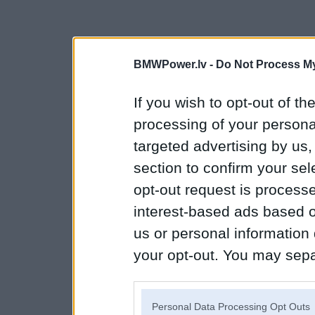
BMWPower.lv -
Do Not Process My
If you wish to opt-out of the
processing of your personal
targeted advertising by us
section to confirm your sel
opt-out request is proces
interest-based ads based o
us or personal information d
your opt-out. You may separ
disclosure of your personal
IAB’s list of downstream pa
Personal Data Processing Opt Outs