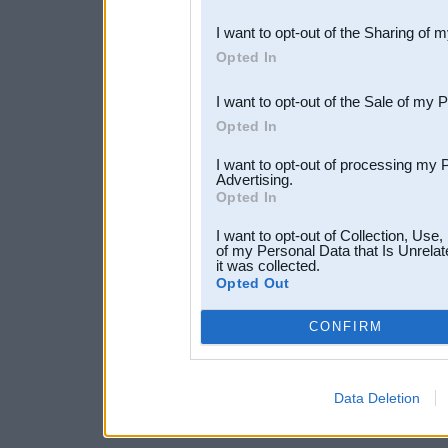
also be disclosed by us to 
I want to opt-out of the Sharing of 
Downstream Participants
th
Opted In
third parties.
I want to opt-out of the Sale of my 
Opted In
I want to opt-out of processing my 
Advertising.
Opted In
I want to opt-out of Collection, Use
of my Personal Data that Is Unrelat
it was collected.
Opted Out
CONFIRM
Data Deletion