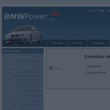
Sveiks,
Viesi!
Ie
Galvenā
Forums
Galerijas
Ziņas un raksti
Lietotāja zi
BMW modeļu jaunumi
BMW testi
Tehnoloģijas & sasniegumi
Lietotājvārds:
Offline
BMW Latvijā
Ziņojumi forumā:
MINI
Rolls-Royce
Pasākumi
Vadāmības tests
Autosports
BMWPower aktuāli
Reklāmas raksti