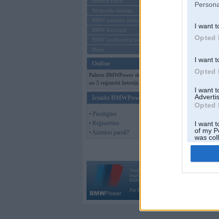
Mēneša BMW
Persona
Sērijveida tūnings
BMW pasaules jaunumi
I want t
BMW koncepti
Opted 
BMW konkurentu jaunumi
Moto
I want t
Online
Opted 
Pašreiz BMWPower skatās 80 viesi
un 5 reģistrēti lietotāji.
I want 
Advertis
Ienākt BMWPower
Opted 
• Pieslēgties
• Reģistrēties
I want t
of my P
• Aizmirsi paroli?
was col
Opted 
Vortāls BMWPower.lv darbojas
kopš 2002. gada 14. maija. Tas nav auto klubs
BMW AG.
Par BMWPower
|
Kontakti
|
Reklāma