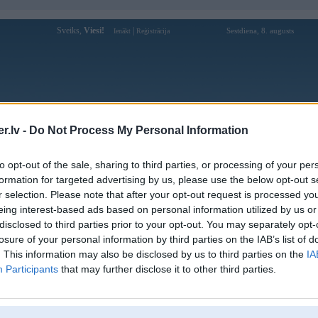
Sveiks,
Viesi!
|
Sestdiena, 8. augusts
Ienākt
Reģistrācija
Forums
Galerijas
Reģistrācija
Lietotāji
Meklētājs
.lv -
Do Not Process My Personal Information
Lietotāja zik88world profils
to opt-out of the sale, sharing to third parties, or processing of your per
formation for targeted advertising by us, please use the below opt-out s
Lietotājvārds:
zik88world
r selection. Please note that after your opt-out request is processed y
eing interest-based ads based on personal information utilized by us or
Ziņojumi forumā:
0
disclosed to third parties prior to your opt-out. You may separately opt-
Pēdējie ziņojumi forumā
[
]
losure of your personal information by third parties on the IAB’s list of
. This information may also be disclosed by us to third parties on the
IA
Participants
that may further disclose it to other third parties.