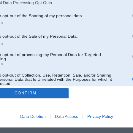
l Data Processing Opt Outs
o opt-out of the Sharing of my personal data.
In
o opt-out of the Sale of my Personal Data.
In
to opt-out of processing my Personal Data for Targeted
ing.
In
o opt-out of Collection, Use, Retention, Sale, and/or Sharing
ersonal Data that Is Unrelated with the Purposes for which it
lected.
Out
CONFIRM
 un nav saistīts ar
Galvena
|
Forums
|
Galerijas
|
Reģistrācija
|
Lietotaāji
|
Meklētājs
|
Reklā
Data Deletion
Data Access
Privacy Policy