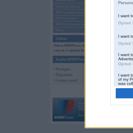
Mēneša BMW
Persona
Sērijveida tūnings
BMW pasaules jaunumi
I want t
BMW koncepti
Opted 
BMW konkurentu jaunumi
Moto
I want t
Online
Opted 
Pašreiz BMWPower skatās 159
viesi un 2 reģistrēti lietotāji.
I want 
Advertis
Ienākt BMWPower
Opted 
• Pieslēgties
• Reģistrēties
I want t
of my P
• Aizmirsi paroli?
was col
Opted 
Vortāls BMWPower.lv darbojas
kopš 2002. gada 14. maija. Tas nav auto klubs
BMW AG.
Par BMWPower
|
Kontakti
|
Reklāma