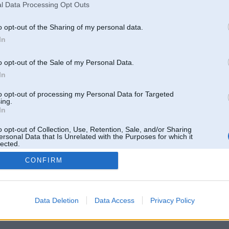
l Data Processing Opt Outs
o opt-out of the Sharing of my personal data.
In
o opt-out of the Sale of my Personal Data.
In
to opt-out of processing my Personal Data for Targeted
ing.
In
o opt-out of Collection, Use, Retention, Sale, and/or Sharing
ersonal Data that Is Unrelated with the Purposes for which it
lected.
Out
CONFIRM
 un nav saistīts ar
Galvena
|
Forums
|
Galerijas
|
Reģistrācija
|
Lietotaāji
|
Meklētājs
|
Reklā
Data Deletion
Data Access
Privacy Policy