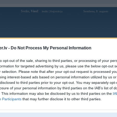
Sveiks,
Viesi!
|
Sestdiena, 8. augusts
Ienākt
Reģistrācija
Forums
Galerijas
Reģistrācija
Lietotāji
Meklētājs
.lv -
Do Not Process My Personal Information
Lietotāja ziigs112 profils
to opt-out of the sale, sharing to third parties, or processing of your per
formation for targeted advertising by us, please use the below opt-out s
Pēdējo reizi manīts: 14. Sep 2014, 12:40
r selection. Please note that after your opt-out request is processed y
eing interest-based ads based on personal information utilized by us or
Lietotājvārds:
ziigs112
disclosed to third parties prior to your opt-out. You may separately opt-
Braucu ar:
330 D
losure of your personal information by third parties on the IAB’s list of
Nodarbošanās:
mehss
. This information may also be disclosed by us to third parties on the
IA
Intereses:
$
Participants
that may further disclose it to other third parties.
Ziņojumi forumā:
8
Pēdējie ziņojumi forumā
[
]