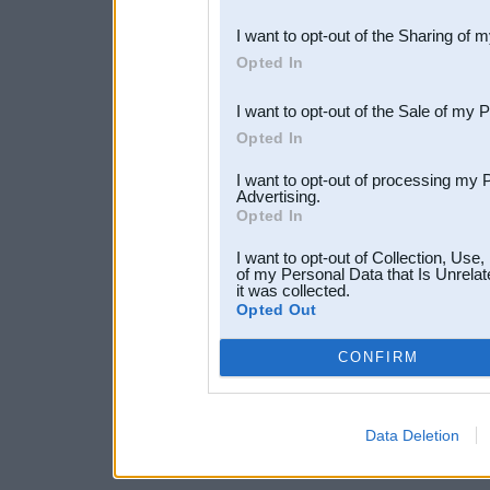
also be disclosed by us to 
I want to opt-out of the Sharing of 
Downstream Participants
th
Opted In
third parties.
I want to opt-out of the Sale of my 
Opted In
I want to opt-out of processing my 
Advertising.
Opted In
I want to opt-out of Collection, Use
of my Personal Data that Is Unrelat
it was collected.
Opted Out
CONFIRM
Data Deletion