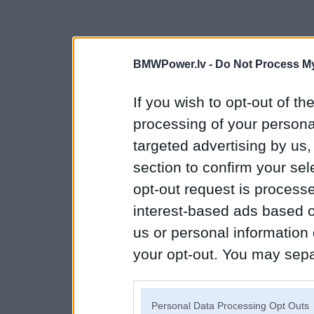
BMWPower.lv -
Do Not Process My
If you wish to opt-out of the
processing of your personal
targeted advertising by us
section to confirm your sel
opt-out request is proces
interest-based ads based o
us or personal information d
your opt-out. You may separ
disclosure of your personal
IAB’s list of downstream pa
Personal Data Processing Opt Outs