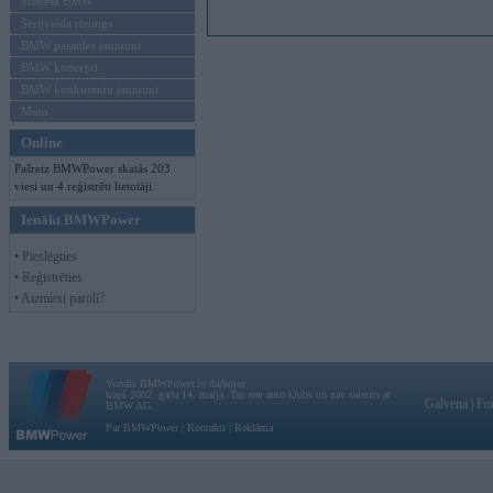
Mēneša BMW
Sērijveida tūnings
BMW pasaules jaunumi
BMW koncepti
BMW konkurentu jaunumi
Moto
Online
Pašreiz BMWPower skatās 203
viesi un 4 reģistrēti lietotāji.
Ienākt BMWPower
• Pieslēgties
• Reģistrēties
• Aizmirsi paroli?
Vortāls BMWPower.lv darbojas
kopš 2002. gada 14. maija. Tas nav auto klubs un nav saistīts ar
Galvena
|
Fo
BMW AG.
Par BMWPower
|
Kontakti
|
Reklāma