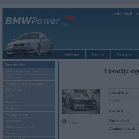
Sveiks,
Viesi!
Ie
Galvenā
Forums
Galerijas
Ziņas un raksti
Lietotāja zig
BMW modeļu jaunumi
BMW testi
Tehnoloģijas & sasniegumi
BMW Latvijā
Lietotājvārds:
MINI
Pilsēta:
Rolls-Royce
Pasākumi
Braucu ar:
Vadāmības tests
Nodarbošanās:
Autosports
Offline
BMWPower aktuāli
Ziņojumi forumā:
Reklāmas raksti