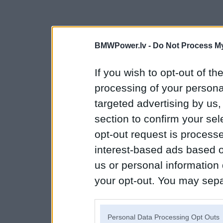
BMWPower.lv -
Do Not Process My
If you wish to opt-out of the
processing of your personal
targeted advertising by us
section to confirm your sel
opt-out request is proces
interest-based ads based o
us or personal information d
your opt-out. You may separ
disclosure of your personal
IAB’s list of downstream pa
Personal Data Processing Opt Outs