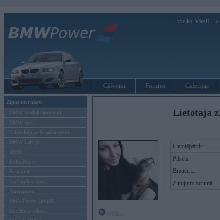
Sveiks,
Viesi!
Ie
Galvenā
Forums
Galerijas
Ziņas un raksti
Lietotāja z
BMW modeļu jaunumi
BMW testi
Tehnoloģijas & sasniegumi
BMW Latvijā
Lietotājvārds:
MINI
Pilsēta:
Rolls-Royce
Braucu ar:
Pasākumi
Vadāmības tests
Ziņojumi forumā:
Autosports
BMWPower aktuāli
Reklāmas raksti
Offline