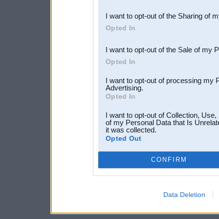
also be disclosed by us to 
I want to opt-out of the Sharing of 
Downstream Participants
th
Opted In
third parties.
I want to opt-out of the Sale of my 
Opted In
I want to opt-out of processing my 
Advertising.
Opted In
I want to opt-out of Collection, Use
of my Personal Data that Is Unrelat
it was collected.
Opted Out
CONFIRM
Data Deletion