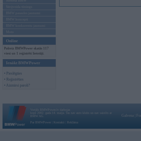
Mēneša BMW
Sērijveida tūnings
BMW pasaules jaunumi
BMW koncepti
BMW konkurentu jaunumi
Moto
Online
Pašreiz BMWPower skatās 117
viesi un 1 reģistrēti lietotāji.
Ienākt BMWPower
• Pieslēgties
• Reģistrēties
• Aizmirsi paroli?
Vortāls BMWPower.lv darbojas
kopš 2002. gada 14. maija. Tas nav auto klubs un nav saistīts ar
Galvena
|
Fo
BMW AG.
Par BMWPower
|
Kontakti
|
Reklāma