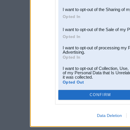
also be disclosed by us to 
I want to opt-out of the Sharing of 
Downstream Participants
th
Opted In
third parties.
I want to opt-out of the Sale of my 
Opted In
I want to opt-out of processing my 
Advertising.
Opted In
I want to opt-out of Collection, Use
of my Personal Data that Is Unrelat
it was collected.
Opted Out
CONFIRM
Data Deletion