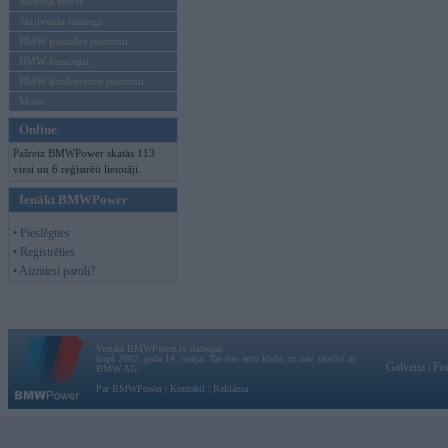
Mēneša BMW
Sērijveida tūnings
BMW pasaules jaunumi
BMW koncepti
BMW konkurentu jaunumi
Moto
Online
Pašreiz BMWPower skatās 113
viesi un 6 reģistrēti lietotāji.
Ienākt BMWPower
• Pieslēgties
• Reģistrēties
• Aizmirsi paroli?
Vortāls BMWPower.lv darbojas
kopš 2002. gada 14. maija. Tas nav auto klubs un nav saistīts ar
Galvena
|
Fo
BMW AG.
Par BMWPower
|
Kontakti
|
Reklāma