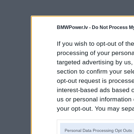
BMWPower.lv -
Do Not Process My
If you wish to opt-out of the
processing of your personal
targeted advertising by us
section to confirm your sel
opt-out request is proces
interest-based ads based o
us or personal information d
your opt-out. You may separ
disclosure of your personal
IAB’s list of downstream pa
Personal Data Processing Opt Outs