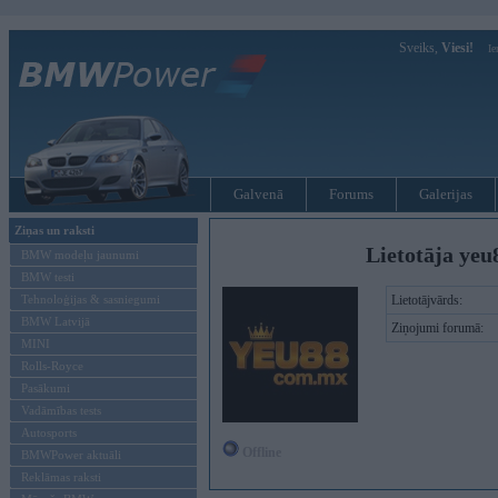
Sveiks,
Viesi!
Ie
Galvenā
Forums
Galerijas
Ziņas un raksti
Lietotāja ye
BMW modeļu jaunumi
BMW testi
Tehnoloģijas & sasniegumi
Lietotājvārds:
BMW Latvijā
Ziņojumi forumā:
MINI
Rolls-Royce
Pasākumi
Vadāmības tests
Autosports
Offline
BMWPower aktuāli
Reklāmas raksti