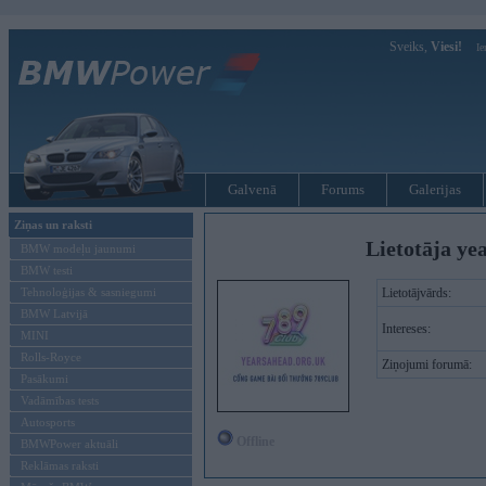
Sveiks,
Viesi!
Ie
Galvenā
Forums
Galerijas
Ziņas un raksti
Lietotāja ye
BMW modeļu jaunumi
BMW testi
Tehnoloģijas & sasniegumi
Lietotājvārds:
BMW Latvijā
Intereses:
MINI
Rolls-Royce
Ziņojumi forumā:
Pasākumi
Vadāmības tests
Autosports
Offline
BMWPower aktuāli
Reklāmas raksti