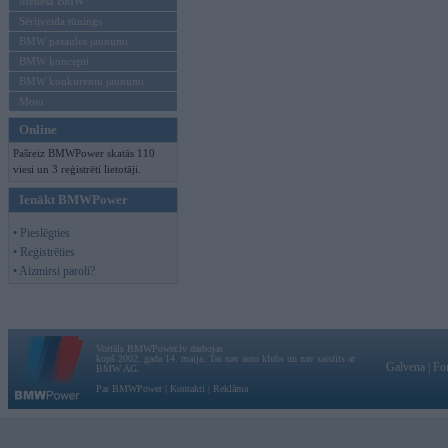
Mēneša BMW
Sērijveida tūnings
BMW pasaules jaunumi
BMW koncepti
BMW konkurentu jaunumi
Moto
Online
Pašreiz BMWPower skatās 110
viesi un 3 reģistrēti lietotāji.
Ienākt BMWPower
• Pieslēgties
• Reģistrēties
• Aizmirsi paroli?
Vortāls BMWPower.lv darbojas
kopš 2002. gada 14. maija. Tas nav auto klubs un nav saistīts ar
Galvena
|
Fo
BMW AG.
Par BMWPower
|
Kontakti
|
Reklāma