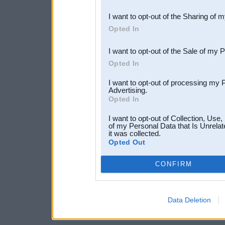
also be disclosed by us to 
I want to opt-out of the Sharing of 
Downstream Participants
th
Opted In
third parties.
I want to opt-out of the Sale of my 
Opted In
I want to opt-out of processing my 
Advertising.
Opted In
I want to opt-out of Collection, Use
of my Personal Data that Is Unrelat
it was collected.
Opted Out
CONFIRM
Data Deletion