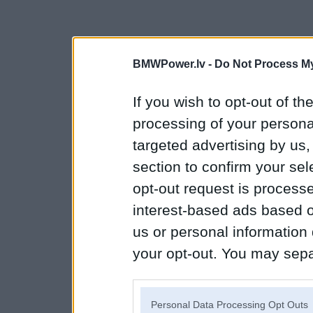
BMWPower.lv -
Do Not Process My
If you wish to opt-out of the
processing of your personal
targeted advertising by us
section to confirm your sel
opt-out request is proces
interest-based ads based o
us or personal information d
your opt-out. You may separ
disclosure of your personal
IAB’s list of downstream pa
Personal Data Processing Opt Outs