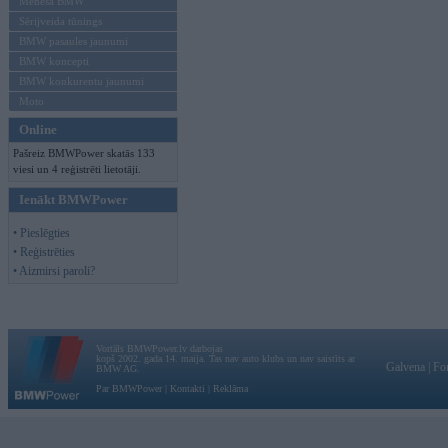
Mēneša BMW
Sērijveida tūnings
BMW pasaules jaunumi
BMW koncepti
BMW konkurentu jaunumi
Moto
Online
Pašreiz BMWPower skatās 133
viesi un 4 reģistrēti lietotāji.
Ienākt BMWPower
• Pieslēgties
• Reģistrēties
• Aizmirsi paroli?
Vortāls BMWPower.lv darbojas
kopš 2002. gada 14. maija. Tas nav auto klubs un nav saistīts ar
Galvena
|
Fo
BMW AG.
Par BMWPower
|
Kontakti
|
Reklāma