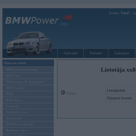
Sveiks,
Viesi!
Ie
Galvenā
Forums
Galerijas
Ziņas un raksti
Lietotāja xx8
BMW modeļu jaunumi
BMW testi
Tehnoloģijas & sasniegumi
BMW Latvijā
Lietotājvārds:
Offline
MINI
Ziņojumi forumā:
Rolls-Royce
Pasākumi
Vadāmības tests
Autosports
BMWPower aktuāli
Reklāmas raksti