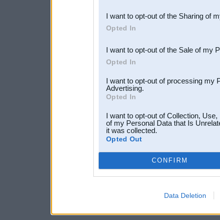
also be disclosed by us to 
I want to opt-out of the Sharing of 
Downstream Participants
th
Opted In
third parties.
I want to opt-out of the Sale of my 
Opted In
I want to opt-out of processing my 
Advertising.
Opted In
I want to opt-out of Collection, Use
of my Personal Data that Is Unrelat
it was collected.
Opted Out
CONFIRM
Data Deletion