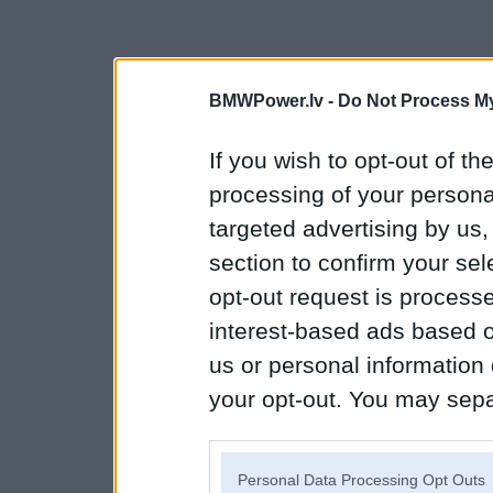
BMWPower.lv -
Do Not Process My
If you wish to opt-out of the
processing of your personal
targeted advertising by us
section to confirm your sel
opt-out request is proces
interest-based ads based o
us or personal information d
your opt-out. You may separ
disclosure of your personal
IAB’s list of downstream pa
Personal Data Processing Opt Outs