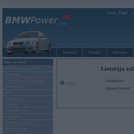
Sveiks,
Viesi!
Ie
Galvenā
Forums
Galerijas
Ziņas un raksti
Lietotāja xx
BMW modeļu jaunumi
BMW testi
Tehnoloģijas & sasniegumi
Lietotājvārds:
Offline
BMW Latvijā
Ziņojumi forumā:
MINI
Rolls-Royce
Pasākumi
Vadāmības tests
Autosports
BMWPower aktuāli
Reklāmas raksti