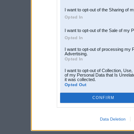
also be disclosed by us to 
I want to opt-out of the Sharing of 
Downstream Participants
th
Opted In
third parties.
I want to opt-out of the Sale of my 
Opted In
I want to opt-out of processing my 
Advertising.
Opted In
I want to opt-out of Collection, Use
of my Personal Data that Is Unrelat
it was collected.
Opted Out
CONFIRM
Data Deletion