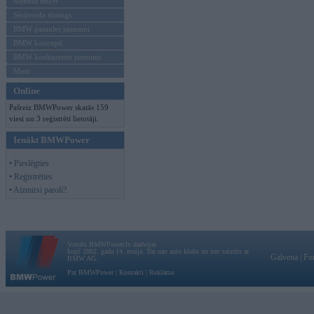
Mēneša BMW
Sērijveida tūnings
BMW pasaules jaunumi
BMW koncepti
BMW konkurentu jaunumi
Moto
Online
Pašreiz BMWPower skatās 159
viesi un 3 reģistrēti lietotāji.
Ienākt BMWPower
• Pieslēgties
• Reģistrēties
• Aizmirsi paroli?
Vortāls BMWPower.lv darbojas
kopš 2002. gada 14. maija. Tas nav auto klubs un nav saistīts ar
Galvena
|
Fo
BMW AG.
Par BMWPower
|
Kontakti
|
Reklāma