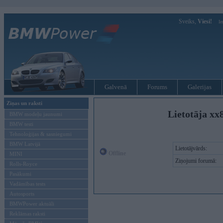
Sveiks,
Viesi!
Ie
Galvenā
Forums
Galerijas
Ziņas un raksti
Lietotāja xx
BMW modeļu jaunumi
BMW testi
Tehnoloģijas & sasniegumi
BMW Latvijā
Lietotājvārds:
Offline
MINI
Ziņojumi forumā:
Rolls-Royce
Pasākumi
Vadāmības tests
Autosports
BMWPower aktuāli
Reklāmas raksti