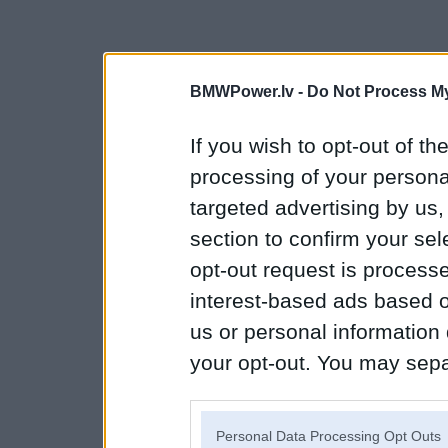
BMWPower.lv -
Do Not Process My
If you wish to opt-out of the
processing of your personal
targeted advertising by us
section to confirm your sel
opt-out request is proces
interest-based ads based o
us or personal information d
your opt-out. You may separ
disclosure of your personal
IAB’s list of downstream pa
Personal Data Processing Opt Outs