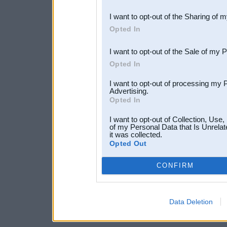
also be disclosed by us to 
I want to opt-out of the Sharing of 
Downstream Participants
th
Opted In
third parties.
I want to opt-out of the Sale of my 
Opted In
I want to opt-out of processing my 
Advertising.
Opted In
I want to opt-out of Collection, Use
of my Personal Data that Is Unrelat
it was collected.
Opted Out
CONFIRM
Data Deletion