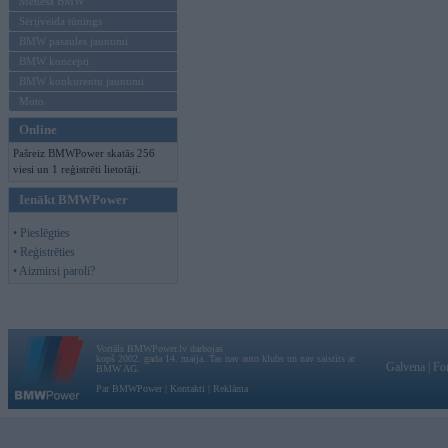
Mēneša BMW
Sērijveida tūnings
BMW pasaules jaunumi
BMW koncepti
BMW konkurentu jaunumi
Moto
Online
Pašreiz BMWPower skatās 256
viesi un 1 reģistrēti lietotāji.
Ienākt BMWPower
• Pieslēgties
• Reģistrēties
• Aizmirsi paroli?
Vortāls BMWPower.lv darbojas
kopš 2002. gada 14. maija. Tas nav auto klubs un nav saistīts ar
Galvena
|
Fo
BMW AG.
Par BMWPower
|
Kontakti
|
Reklāma