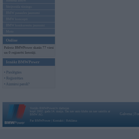
Mēneša BMW
Sērijveida tūnings
BMW pasaules jaunumi
BMW koncepti
BMW konkurentu jaunumi
Moto
Online
Pašreiz BMWPower skatās 77 viesi
un 0 reģistrēti lietotāji.
Ienākt BMWPower
• Pieslēgties
• Reģistrēties
• Aizmirsi paroli?
Vortāls BMWPower.lv darbojas
kopš 2002. gada 14. maija. Tas nav auto klubs un nav saistīts ar
Galvena
|
Fo
BMW AG.
Par BMWPower
|
Kontakti
|
Reklāma