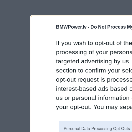
BMWPower.lv -
Do Not Process My
If you wish to opt-out of the
processing of your personal
targeted advertising by us
section to confirm your sel
opt-out request is proces
interest-based ads based o
us or personal information d
your opt-out. You may separ
disclosure of your personal
IAB’s list of downstream pa
Personal Data Processing Opt Outs