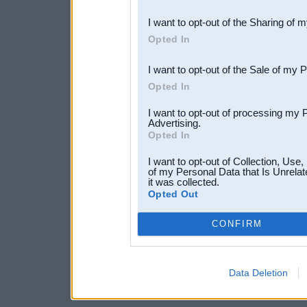
also be disclosed by us to 
I want to opt-out of the Sharing of 
Downstream Participants
th
Opted In
third parties.
I want to opt-out of the Sale of my 
Opted In
I want to opt-out of processing my 
Advertising.
Opted In
I want to opt-out of Collection, Use
of my Personal Data that Is Unrelat
it was collected.
Opted Out
CONFIRM
Data Deletion