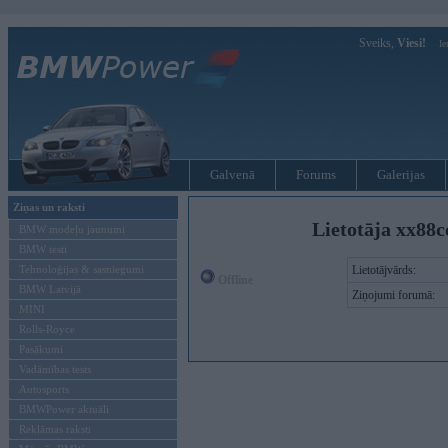
Sveiks,
Viesi!
Ie
Galvenā
Forums
Galerijas
Ziņas un raksti
Lietotāja xx88c
BMW modeļu jaunumi
BMW testi
Tehnoloģijas & sasniegumi
Lietotājvārds:
Offline
BMW Latvijā
Ziņojumi forumā:
MINI
Rolls-Royce
Pasākumi
Vadāmības tests
Autosports
BMWPower aktuāli
Reklāmas raksti