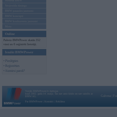
Mēneša BMW
Sērijveida tūnings
BMW pasaules jaunumi
BMW koncepti
BMW konkurentu jaunumi
Moto
Online
Pašreiz BMWPower skatās 352
viesi un 0 reģistrēti lietotāji.
Ienākt BMWPower
• Pieslēgties
• Reģistrēties
• Aizmirsi paroli?
Vortāls BMWPower.lv darbojas
kopš 2002. gada 14. maija. Tas nav auto klubs un nav saistīts ar
Galvena
|
Fo
BMW AG.
Par BMWPower
|
Kontakti
|
Reklāma