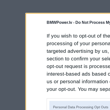
BMWPower.lv -
Do Not Process My
If you wish to opt-out of the
processing of your personal
targeted advertising by us
section to confirm your sel
opt-out request is proces
interest-based ads based o
us or personal information d
your opt-out. You may separ
disclosure of your personal
IAB’s list of downstream pa
Personal Data Processing Opt Outs