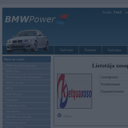
Sveiks,
Viesi!
Ie
Galvenā
Forums
Galerijas
Ziņas un raksti
Lietotāja xoso
BMW modeļu jaunumi
BMW testi
Tehnoloģijas & sasniegumi
Lietotājvārds:
BMW Latvijā
Nodarbošanās:
MINI
Ziņojumi forumā:
Rolls-Royce
Pasākumi
Vadāmības tests
Autosports
Offline
BMWPower aktuāli
Reklāmas raksti