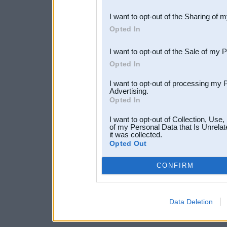
also be disclosed by us to 
I want to opt-out of the Sharing of 
Downstream Participants
th
Opted In
third parties.
I want to opt-out of the Sale of my 
Opted In
I want to opt-out of processing my 
Advertising.
Opted In
I want to opt-out of Collection, Use
of my Personal Data that Is Unrelat
it was collected.
Opted Out
CONFIRM
Data Deletion