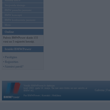
Mēneša BMW
Sērijveida tūnings
BMW pasaules jaunumi
BMW koncepti
BMW konkurentu jaunumi
Moto
Online
Pašreiz BMWPower skatās 155
viesi un 5 reģistrēti lietotāji.
Ienākt BMWPower
• Pieslēgties
• Reģistrēties
• Aizmirsi paroli?
Vortāls BMWPower.lv darbojas
kopš 2002. gada 14. maija. Tas nav auto klubs un nav saistīts ar
Galvena
|
Fo
BMW AG.
Par BMWPower
|
Kontakti
|
Reklāma