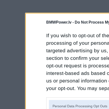
BMWPower.lv -
Do Not Process My
If you wish to opt-out of the
processing of your personal
targeted advertising by us
section to confirm your sel
opt-out request is proces
interest-based ads based o
us or personal information d
your opt-out. You may separ
disclosure of your personal
IAB’s list of downstream pa
Personal Data Processing Opt Outs