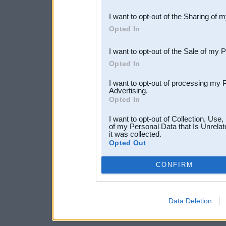
also be disclosed by us to 
I want to opt-out of the Sharing of 
Downstream Participants
th
Opted In
third parties.
I want to opt-out of the Sale of my 
Opted In
I want to opt-out of processing my 
Advertising.
Opted In
I want to opt-out of Collection, Use
of my Personal Data that Is Unrelat
it was collected.
Opted Out
CONFIRM
Data Deletion