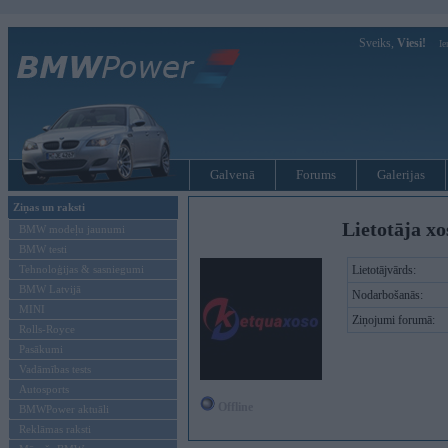
Sveiks,
Viesi!
Ie
Galvenā
Forums
Galerijas
Ziņas un raksti
Lietotāja xo
BMW modeļu jaunumi
BMW testi
Tehnoloģijas & sasniegumi
Lietotājvārds:
BMW Latvijā
Nodarbošanās:
MINI
Ziņojumi forumā:
Rolls-Royce
Pasākumi
Vadāmības tests
Autosports
Offline
BMWPower aktuāli
Reklāmas raksti