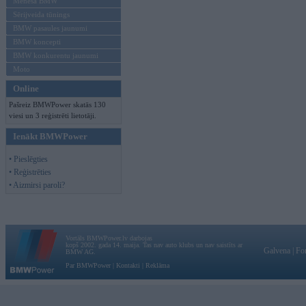
Mēneša BMW
Sērijveida tūnings
BMW pasaules jaunumi
BMW koncepti
BMW konkurentu jaunumi
Moto
Online
Pašreiz BMWPower skatās 130
viesi un 3 reģistrēti lietotāji.
Ienākt BMWPower
• Pieslēgties
• Reģistrēties
• Aizmirsi paroli?
Vortāls BMWPower.lv darbojas
kopš 2002. gada 14. maija. Tas nav auto klubs un nav saistīts ar
Galvena
|
Fo
BMW AG.
Par BMWPower
|
Kontakti
|
Reklāma