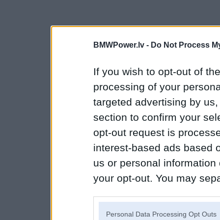
BMWPower.lv -
Do Not Process My
If you wish to opt-out of the
processing of your personal
targeted advertising by us
section to confirm your sel
opt-out request is proces
interest-based ads based o
us or personal information d
your opt-out. You may separ
disclosure of your personal
IAB’s list of downstream pa
Personal Data Processing Opt Outs