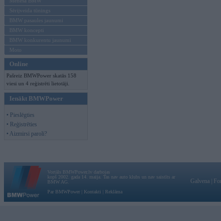
Mēneša BMW
Sērijveida tūnings
BMW pasaules jaunumi
BMW koncepti
BMW konkurentu jaunumi
Moto
Online
Pašreiz BMWPower skatās 158
viesi un 4 reģistrēti lietotāji.
Ienākt BMWPower
• Pieslēgties
• Reģistrēties
• Aizmirsi paroli?
Vortāls BMWPower.lv darbojas
kopš 2002. gada 14. maija. Tas nav auto klubs un nav saistīts ar
Galvena
|
Fo
BMW AG.
Par BMWPower
|
Kontakti
|
Reklāma