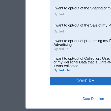
also be disclosed by us to 
I want to opt-out of the Sharing of 
Downstream Participants
th
Opted In
third parties.
I want to opt-out of the Sale of my 
Opted In
I want to opt-out of processing my 
Advertising.
Opted In
I want to opt-out of Collection, Use
of my Personal Data that Is Unrelat
it was collected.
Opted Out
CONFIRM
Data Deletion