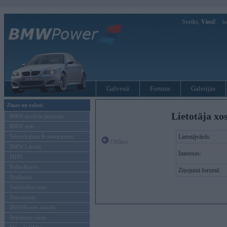
Sveiks,
Viesi!
Ie
Galvenā
Forums
Galerijas
Ziņas un raksti
Lietotāja xo
BMW modeļu jaunumi
BMW testi
Tehnoloģijas & sasniegumi
Lietotājvārds:
Offline
BMW Latvijā
Intereses:
MINI
Rolls-Royce
Ziņojumi forumā:
Pasākumi
Vadāmības tests
Autosports
BMWPower aktuāli
Reklāmas raksti