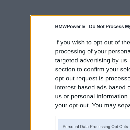
BMWPower.lv -
Do Not Process My
If you wish to opt-out of the
processing of your personal
targeted advertising by us
section to confirm your sel
opt-out request is proces
interest-based ads based o
us or personal information d
your opt-out. You may separ
disclosure of your personal
IAB’s list of downstream pa
Personal Data Processing Opt Outs