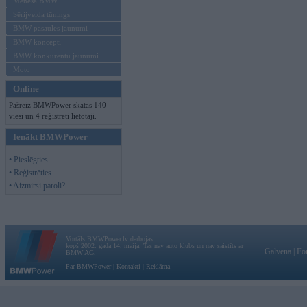
Mēneša BMW
Sērijveida tūnings
BMW pasaules jaunumi
BMW koncepti
BMW konkurentu jaunumi
Moto
Online
Pašreiz BMWPower skatās 140
viesi un 4 reģistrēti lietotāji.
Ienākt BMWPower
• Pieslēgties
• Reģistrēties
• Aizmirsi paroli?
Vortāls BMWPower.lv darbojas
kopš 2002. gada 14. maija. Tas nav auto klubs un nav saistīts ar
Galvena
|
Fo
BMW AG.
Par BMWPower
|
Kontakti
|
Reklāma