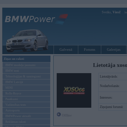
Sveiks,
Viesi!
Ie
Galvenā
Forums
Galerijas
Ziņas un raksti
Lietotāja xos
BMW modeļu jaunumi
BMW testi
Tehnoloģijas & sasniegumi
Lietotājvārds:
BMW Latvijā
Nodarbošanās:
MINI
Rolls-Royce
Intereses:
Pasākumi
Vadāmības tests
Ziņojumi forumā:
Autosports
Offline
BMWPower aktuāli
Reklāmas raksti