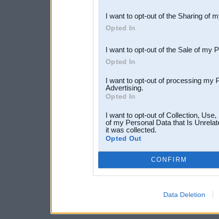
also be disclosed by us to 
I want to opt-out of the Sharing of 
Downstream Participants
th
Opted In
third parties.
I want to opt-out of the Sale of my 
Opted In
I want to opt-out of processing my 
Advertising.
Opted In
I want to opt-out of Collection, Use
of my Personal Data that Is Unrelat
it was collected.
Opted Out
CONFIRM
Data Deletion