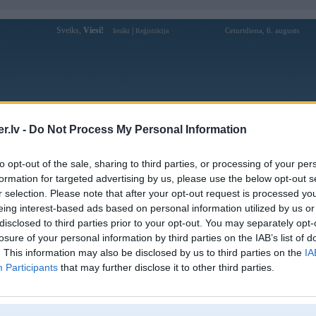
Sveiks,
Viesi!
|
Ceturtdiena, 6. augusts
Ienākt
Reģistrācija
Forums
Galerijas
Reģistrācija
Lietotāji
Meklētājs
.lv -
Do Not Process My Personal Information
Lietotāja xoso66organic profils
to opt-out of the sale, sharing to third parties, or processing of your per
formation for targeted advertising by us, please use the below opt-out s
Lietotājvārds:
xoso66organic
r selection. Please note that after your opt-out request is processed y
eing interest-based ads based on personal information utilized by us or
XOSO66 Trang Chu Dang Nhap UY
Intereses:
TIN 2026 | DK+666K
disclosed to third parties prior to your opt-out. You may separately opt-
Ziņojumi forumā:
0
losure of your personal information by third parties on the IAB’s list of
. This information may also be disclosed by us to third parties on the
IA
Pēdējie ziņojumi forumā
[
]
Participants
that may further disclose it to other third parties.