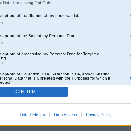
l Data Processing Opt Outs
o opt-out of the Sharing of my personal data.
In
o opt-out of the Sale of my Personal Data.
In
to opt-out of processing my Personal Data for Targeted
ing.
In
o opt-out of Collection, Use, Retention, Sale, and/or Sharing
ersonal Data that Is Unrelated with the Purposes for which it
lected.
Out
CONFIRM
 un nav saistīts ar
Galvena
|
Forums
|
Galerijas
|
Reģistrācija
|
Lietotaāji
|
Meklētājs
|
Reklā
Data Deletion
Data Access
Privacy Policy