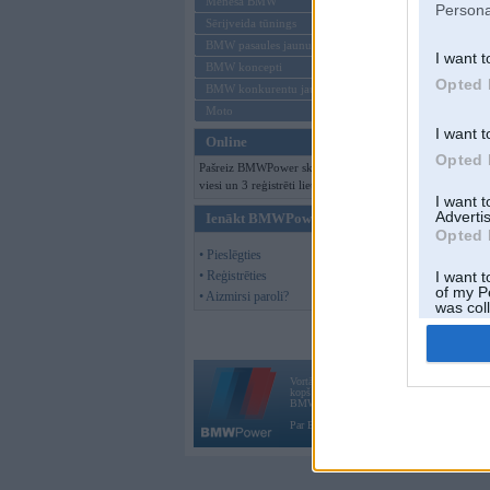
Mēneša BMW
Persona
Sērijveida tūnings
BMW pasaules jaunumi
I want t
BMW koncepti
Opted 
BMW konkurentu jaunumi
Moto
I want t
Online
Opted 
Pašreiz BMWPower skatās 114
viesi un 3 reģistrēti lietotāji.
I want 
Advertis
Ienākt BMWPower
Opted 
• Pieslēgties
• Reģistrēties
I want t
of my P
• Aizmirsi paroli?
was col
Opted 
Vortāls BMWPower.lv darbojas
kopš 2002. gada 14. maija. Tas nav auto klubs
BMW AG.
Par BMWPower
|
Kontakti
|
Reklāma