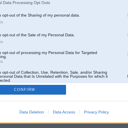
l Data Processing Opt Outs
o opt-out of the Sharing of my personal data.
In
o opt-out of the Sale of my Personal Data.
In
to opt-out of processing my Personal Data for Targeted
ing.
In
o opt-out of Collection, Use, Retention, Sale, and/or Sharing
ersonal Data that Is Unrelated with the Purposes for which it
lected.
Out
CONFIRM
 un nav saistīts ar
Galvena
|
Forums
|
Galerijas
|
Reģistrācija
|
Lietotaāji
|
Meklētājs
|
Reklā
Data Deletion
Data Access
Privacy Policy