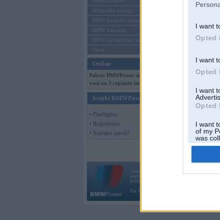
Mēneša BMW
Persona
Sērijveida tūnings
BMW pasaules jaunumi
I want t
BMW koncepti
Opted 
BMW konkurentu jaunumi
Moto
I want t
Online
Opted 
Pašreiz BMWPower skatās 140
viesi un 5 reģistrēti lietotāji.
I want 
Advertis
Ienākt BMWPower
Opted 
• Pieslēgties
• Reģistrēties
I want t
of my P
• Aizmirsi paroli?
was col
Opted 
Vortāls BMWPower.lv darbojas
kopš 2002. gada 14. maija. Tas nav auto klubs
BMW AG.
Par BMWPower
|
Kontakti
|
Reklāma