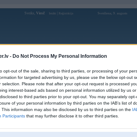
Sveiks,
Viesi!
|
Svetdiena, 9. augusts
Ienākt
Reģistrācija
Forums
Galerijas
Reģistrācija
Lietotāji
Meklētājs
.lv -
Do Not Process My Personal Information
Lietotāja xoso66actor profils
to opt-out of the sale, sharing to third parties, or processing of your per
formation for targeted advertising by us, please use the below opt-out s
Lietotājvārds:
xoso66actor
r selection. Please note that after your opt-out request is processed y
eing interest-based ads based on personal information utilized by us or
Ziņojumi forumā:
0
disclosed to third parties prior to your opt-out. You may separately opt-
Pēdējie ziņojumi forumā
[
]
losure of your personal information by third parties on the IAB’s list of
. This information may also be disclosed by us to third parties on the
IA
Participants
that may further disclose it to other third parties.