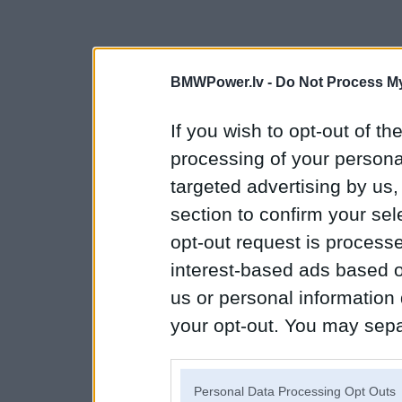
BMWPower.lv -
Do Not Process My
If you wish to opt-out of the
processing of your personal
targeted advertising by us
section to confirm your sel
opt-out request is proces
interest-based ads based o
us or personal information d
your opt-out. You may separ
disclosure of your personal
IAB’s list of downstream pa
Personal Data Processing Opt Outs