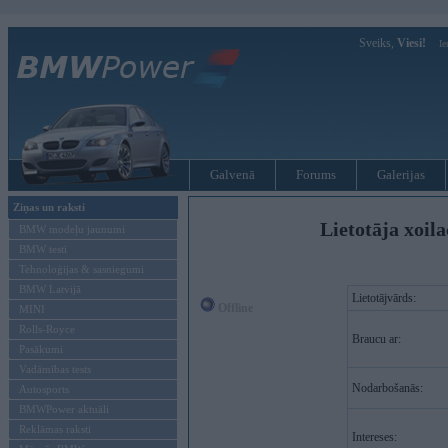
Sveiks,
Viesi!
Ie
Galvenā
Forums
Galerijas
Ziņas un raksti
Lietotāja xoil
BMW modeļu jaunumi
BMW testi
Tehnoloģijas & sasniegumi
BMW Latvijā
Lietotājvārds:
Offline
MINI
Rolls-Royce
Braucu ar:
Pasākumi
Vadāmības tests
Nodarbošanās:
Autosports
BMWPower aktuāli
Reklāmas raksti
Intereses: