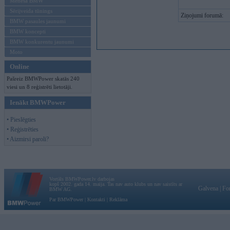
Mēneša BMW
Sērijveida tūnings
Ziņojumi forumā:
BMW pasaules jaunumi
BMW koncepti
BMW konkurentu jaunumi
Moto
Online
Pašreiz BMWPower skatās 240
viesi un 8 reģistrēti lietotāji.
Ienākt BMWPower
• Pieslēgties
• Reģistrēties
• Aizmirsi paroli?
Vortāls BMWPower.lv darbojas
kopš 2002. gada 14. maija. Tas nav auto klubs un nav saistīts ar
Galvena
|
Fo
BMW AG.
Par BMWPower
|
Kontakti
|
Reklāma