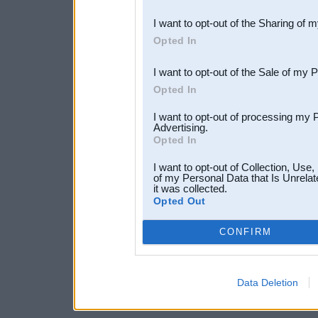
also be disclosed by us to 
I want to opt-out of the Sharing of 
Downstream Participants
th
Opted In
third parties.
I want to opt-out of the Sale of my 
Opted In
I want to opt-out of processing my 
Advertising.
Opted In
I want to opt-out of Collection, Use
of my Personal Data that Is Unrelat
it was collected.
Opted Out
CONFIRM
Data Deletion